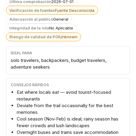
Última comprobación
2026-07-01
Verificación de fuentes
Fuente Desconocida
Adecuación al público
General
Integridad de la ruta
No Aplicable
Riesgo de calidad de POI
Unknown
IDEAL PARA
solo travelers, backpackers, budget travelers,
adventure seekers
CONSEJOS RÁPIDOS
Eat where locals eat — avoid tourist-focused
restaurants
Deviate from the trail occasionally for the best
memories
Cool season (Nov-Feb) is ideal; rainy season has
fewer crowds and lush landscapes
Overnight buses and trains save accommodation