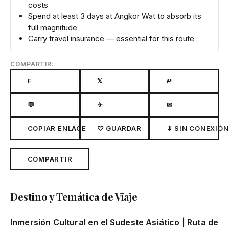
costs
Spend at least 3 days at Angkor Wat to absorb its
full magnitude
Carry travel insurance — essential for this route
COMPARTIR:
F
𝕏
𝙋
💬
✈
✉
COPIAR ENLACE
♡ GUARDAR
⬇ SIN CONEXIÓN
COMPARTIR
Destino y Temática de Viaje
Inmersión Cultural en el Sudeste Asiático | Ruta de