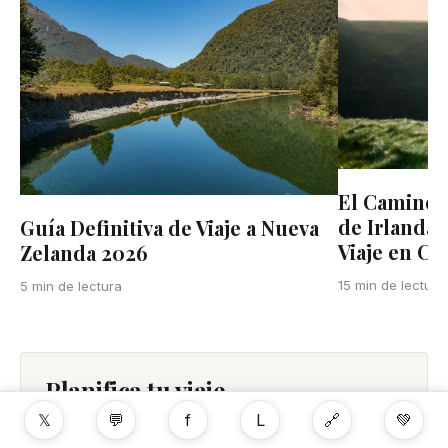
El Camino d
de Irlanda:
Guía Definitiva de Viaje a Nueva
Viaje en Co
Zelanda 2026
15 min de lectura
5 min de lectura
Planifica tu viaje
𝕏
💬
f
L
🔗
💚
PLANIFICAR UN VIAJE