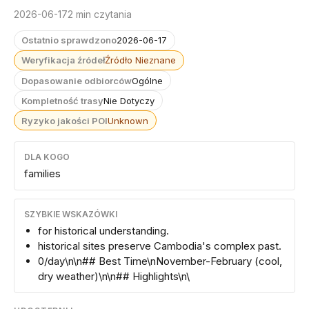
2026-06-17
2 min czytania
Ostatnio sprawdzono
2026-06-17
Weryfikacja źródeł
Źródło Nieznane
Dopasowanie odbiorców
Ogólne
Kompletność trasy
Nie Dotyczy
Ryzyko jakości POI
Unknown
DLA KOGO
families
SZYBKIE WSKAZÓWKI
for historical understanding.
historical sites preserve Cambodia's complex past.
0/day\n\n## Best Time\nNovember-February (cool,
dry weather)\n\n## Highlights\n\