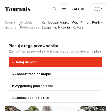
Przejdź do głównej treści
Tourants
ZALOGUJ
🇵🇱 pl
Strona
Artykuły
Kambodża: Angkor Wat i Phnom Penh –
/
/
główna
Podróżnicze
Świątynie, Historia i Kultura
Planuj z tego przewodnika
Zamień ten przewodnik w trasę, mapę lub edytowalny plan.
Dodaj do planu
Zobacz trasę na mapie
Wygeneruj plan na 1 dni
Zobacz pobliskie POI