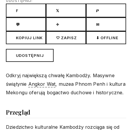
UDOSTĘPNIJ:
F
𝕏
𝙋
💬
✈
✉
KOPIUJ LINK
♡ ZAPISZ
⬇ OFFLINE
UDOSTĘPNIJ
Odkryj największą chwałę Kambodży. Masywne
świątynie
Angkor Wat
, muzea Phnom Penh i kultura
Mekongu oferują bogactwo duchowe i historyczne.
Przegląd
Dziedzictwo kulturalne Kambodży rozciąga się od