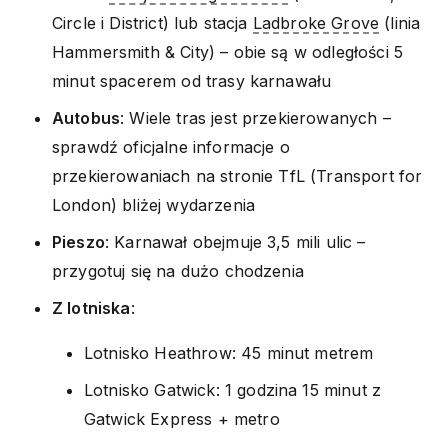
Circle i District) lub stacja
Ladbroke Grove
(linia
Hammersmith & City) – obie są w odległości 5
minut spacerem od trasy karnawału
Autobus
: Wiele tras jest przekierowanych –
sprawdź oficjalne informacje o
przekierowaniach na stronie TfL (Transport for
London) bliżej wydarzenia
Pieszo
: Karnawał obejmuje 3,5 mili ulic –
przygotuj się na dużo chodzenia
Z lotniska
:
Lotnisko Heathrow: 45 minut metrem
Lotnisko Gatwick: 1 godzina 15 minut z
Gatwick Express + metro