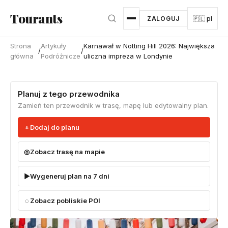
Przejdź do głównej treści
Tourants
ZALOGUJ
🇵🇱 pl
Strona
Artykuły
Karnawał w Notting Hill 2026: Największa
/
/
główna
Podróżnicze
uliczna impreza w Londynie
Planuj z tego przewodnika
Zamień ten przewodnik w trasę, mapę lub edytowalny plan.
Dodaj do planu
Zobacz trasę na mapie
Wygeneruj plan na 7 dni
Zobacz pobliskie POI