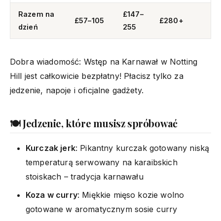
Razem na
£147–
£57–105
£280+
dzień
255
Dobra wiadomość: Wstęp na Karnawał w Notting
Hill jest całkowicie bezpłatny! Płacisz tylko za
jedzenie, napoje i oficjalne gadżety.
🍽️ Jedzenie, które musisz spróbować
Kurczak jerk
: Pikantny kurczak gotowany niską
temperaturą serwowany na karaibskich
stoiskach – tradycja karnawału
Koza w curry
: Miękkie mięso kozie wolno
gotowane w aromatycznym sosie curry