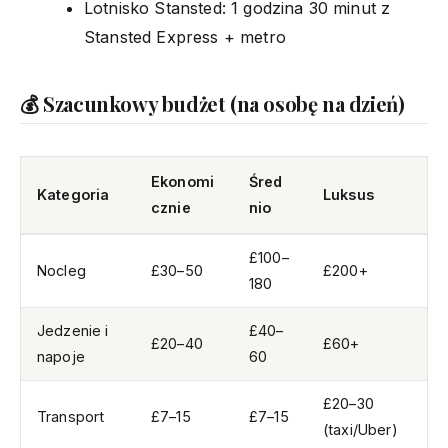
Lotnisko Stansted: 1 godzina 30 minut z
Stansted Express + metro
💰 Szacunkowy budżet (na osobę na dzień)
Ekonomi
Śred
Kategoria
Luksus
cznie
nio
£100–
Nocleg
£30–50
£200+
180
Jedzenie i
£40–
£20–40
£60+
napoje
60
£20–30
Transport
£7–15
£7–15
(taxi/Uber)