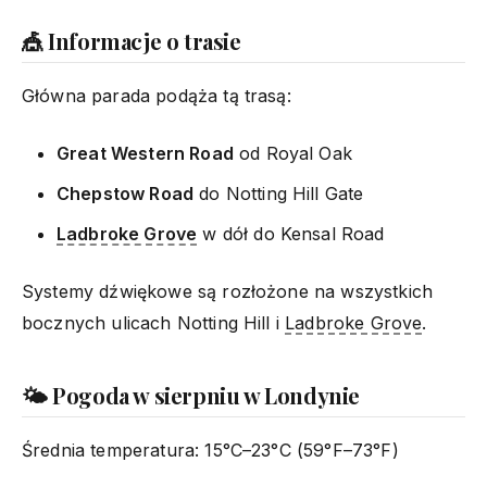
🎪 Informacje o trasie
Główna parada podąża tą trasą:
Great Western Road
od Royal Oak
Chepstow Road
do Notting Hill Gate
Ladbroke Grove
w dół do Kensal Road
Systemy dźwiękowe są rozłożone na wszystkich
bocznych ulicach Notting Hill i
Ladbroke Grove
.
🌤️ Pogoda w sierpniu w Londynie
Średnia temperatura: 15°C–23°C (59°F–73°F)