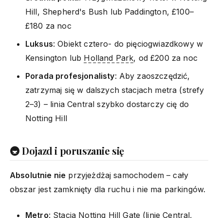
Hill, Shepherd's Bush lub Paddington, £100–
£180 za noc
Luksus
: Obiekt cztero- do pięciogwiazdkowy w
Kensington lub
Holland Park
, od £200 za noc
Porada profesjonalisty
: Aby zaoszczędzić,
zatrzymaj się w dalszych stacjach metra (strefy
2–3) – linia Central szybko dostarczy cię do
Notting Hill
🚇 Dojazd i poruszanie się
Absolutnie nie
przyjeżdżaj samochodem – cały
obszar jest zamknięty dla ruchu i nie ma parkingów.
Metro
:
Stacja Notting Hill Gate
(linie Central,