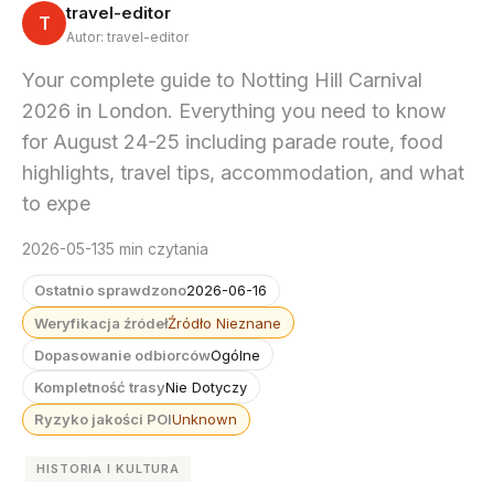
travel-editor
T
Autor: travel-editor
Your complete guide to Notting Hill Carnival
2026 in London. Everything you need to know
for August 24-25 including parade route, food
highlights, travel tips, accommodation, and what
to expe
2026-05-13
5 min czytania
Ostatnio sprawdzono
2026-06-16
Weryfikacja źródeł
Źródło Nieznane
Dopasowanie odbiorców
Ogólne
Kompletność trasy
Nie Dotyczy
Ryzyko jakości POI
Unknown
HISTORIA I KULTURA