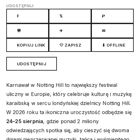
UDOSTĘPNIJ:
F
𝕏
𝙋
💬
✈
✉
KOPIUJ LINK
♡ ZAPISZ
⬇ OFFLINE
UDOSTĘPNIJ
Karnawał w Notting Hill to największy festiwal
uliczny w Europie, który celebruje kulturę i muzykę
karaibską w sercu londyńskiej dzielnicy Notting Hill.
W 2026 roku ta ikoniczna uroczystość odbędzie się
24–25 sierpnia
, gdzie ponad 2 miliony
odwiedzających spotka się, aby cieszyć się dwoma
dniami nieprzerwanej muzyki, tańca i wyśmienitego