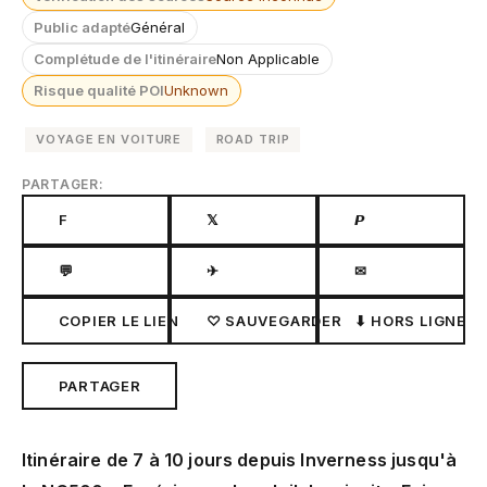
Public adapté
Général
Complétude de l'itinéraire
Non Applicable
Risque qualité POI
Unknown
VOYAGE EN VOITURE
ROAD TRIP
PARTAGER:
F
𝕏
𝙋
💬
✈
✉
COPIER LE LIEN
♡ SAUVEGARDER
⬇ HORS LIGNE
PARTAGER
Itinéraire de 7 à 10 jours depuis Inverness jusqu'à