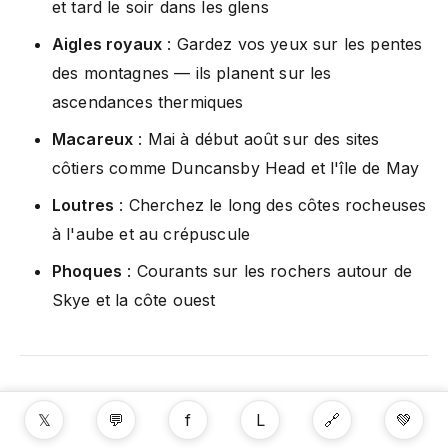
et tard le soir dans les glens
Aigles royaux
: Gardez vos yeux sur les pentes
des montagnes — ils planent sur les
ascendances thermiques
Macareux
: Mai à début août sur des sites
côtiers comme Duncansby Head et l'île de May
Loutres
: Cherchez le long des côtes rocheuses
à l'aube et au crépuscule
Phoques
: Courants sur les rochers autour de
Skye et la côte ouest
Distilleries de whisky incontournables
𝕏
💬
f
L
🔗
💚