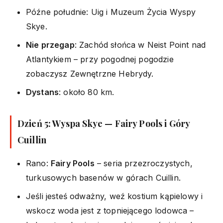
Późne południe: Uig i Muzeum Życia Wyspy
Skye.
Nie przegap
: Zachód słońca w Neist Point nad
Atlantykiem – przy pogodnej pogodzie
zobaczysz Zewnętrzne Hebrydy.
Dystans
: około 80 km.
Dzień 5: Wyspa Skye — Fairy Pools i Góry
Cuillin
Rano:
Fairy Pools
– seria przezroczystych,
turkusowych basenów w górach Cuillin.
Jeśli jesteś odważny, weź kostium kąpielowy i
wskocz woda jest z topniejącego lodowca –