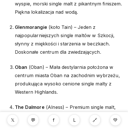
wyspie, morski single malt z pikantnym finiszem.
Piękna lokalizacja nad wodą.
Glenmorangie
(koło Tain) – Jeden z
najpopularniejszych single maltów w Szkocji,
słynny z miękkości i starzenia w beczkach.
Doskonałe centrum dla zwiedzających.
Oban
(Oban) – Mała destylarnia położona w
centrum miasta Oban na zachodnim wybrzeżu,
produkująca wysoko cenione single malty z
Western Highlands.
The Dalmore
(Alness) – Premium single malt,
piękna destylarnia z widokiem na Cromarty
𝕏
💬
f
L
🔗
💚
Firth.