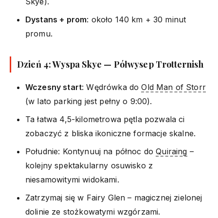
Skye).
Dystans + prom
: około 140 km + 30 minut
promu.
Dzień 4: Wyspa Skye — Półwysep Trotternish
Wczesny start
: Wędrówka do
Old Man of Storr
(w lato parking jest pełny o 9:00).
Ta łatwa 4,5-kilometrowa pętla pozwala ci
zobaczyć z bliska ikoniczne formacje skalne.
Południe: Kontynuuj na północ do
Quiraing
–
kolejny spektakularny osuwisko z
niesamowitymi widokami.
Zatrzymaj się w Fairy Glen – magicznej zielonej
dolinie ze stożkowatymi wzgórzami.