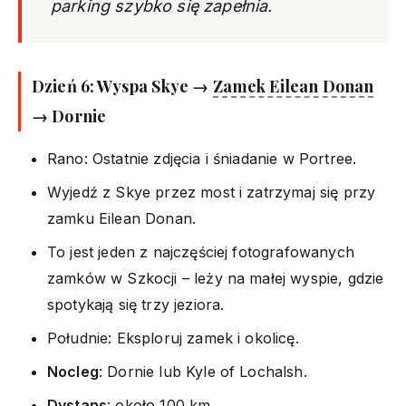
parking szybko się zapełnia.
Dzień 6: Wyspa Skye →
Zamek Eilean Donan
→ Dornie
Rano: Ostatnie zdjęcia i śniadanie w Portree.
Wyjedź z Skye przez most i zatrzymaj się przy
zamku Eilean Donan.
To jest jeden z najczęściej fotografowanych
zamków w Szkocji – leży na małej wyspie, gdzie
spotykają się trzy jeziora.
Południe: Eksploruj zamek i okolicę.
Nocleg
: Dornie lub Kyle of Lochalsh.
Dystans
: około 100 km.