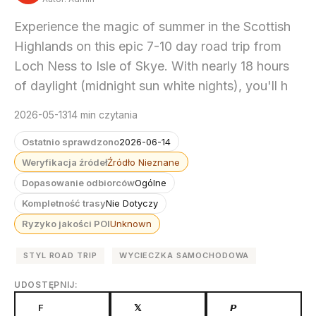
Experience the magic of summer in the Scottish
Highlands on this epic 7-10 day road trip from
Loch Ness to Isle of Skye. With nearly 18 hours
of daylight (midnight sun white nights), you'll h
2026-05-13
14 min czytania
Ostatnio sprawdzono
2026-06-14
Weryfikacja źródeł
Źródło Nieznane
Dopasowanie odbiorców
Ogólne
Kompletność trasy
Nie Dotyczy
Ryzyko jakości POI
Unknown
STYL ROAD TRIP
WYCIECZKA SAMOCHODOWA
UDOSTĘPNIJ:
F
𝕏
𝙋