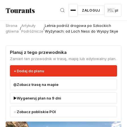
Przejdź do głównej treści
Tourants
ZALOGUJ
🇵🇱 pl
Strona
Artykuły
Letnia podróż drogowa po Szkockich
/
/
główna
Podróżnicze
Wyżynach: od Loch Ness do Wyspy Skye
Planuj z tego przewodnika
Zamień ten przewodnik w trasę, mapę lub edytowalny plan.
Dodaj do planu
Zobacz trasę na mapie
Wygeneruj plan na 9 dni
Zobacz pobliskie POI