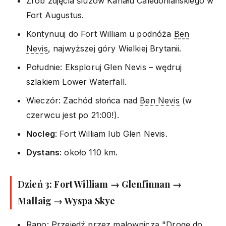
Zrób zdjęcia śluzów Kanału Caledoniańskiego w
Fort Augustus.
Kontynuuj do Fort William u podnóża
Ben
Nevis
, najwyższej góry Wielkiej Brytanii.
Południe: Eksploruj Glen Nevis – wędruj
szlakiem Lower Waterfall.
Wieczór: Zachód słońca nad
Ben Nevis
(w
czerwcu jest po 21:00!).
Nocleg
: Fort William lub Glen Nevis.
Dystans
: około 110 km.
Dzień 3: Fort William → Glenfinnan →
Mallaig → Wyspa Skye
Rano: Przejedź przez malowniczą "Drogę do