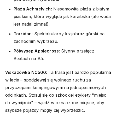
Plaża Achmelvich
: Niesamowita plaża z białym
piaskiem, która wygląda jak karaibska (ale woda
jest nadal zimna!).
Torridon
: Spektakularny krajobraz górski na
zachodnim wybrzeżu.
Półwysep Applecross
: Słynny przełęcz
Bealach na Bà.
Wskazówka NC500
: Ta trasa jest bardzo popularna
w lecie – spodziewaj się wolnego ruchu za
przyczepami kempingowymi na jednopasmowych
odcinkach. Stosuj się do szkockiej etykiety "miejsc
do wymijania" – wjedź w oznaczone miejsce, aby
szybsze pojazdy mogły cię wyprzedzić.