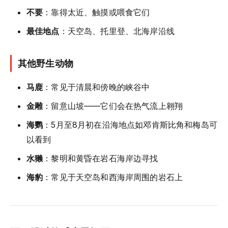
不要
：靠得太近、触摸或喂食它们
最佳地点
：天空岛、托里登、北海岸沿线
其他野生动物
马鹿
：常见于清晨和傍晚的峡谷中
金雕
：留意山坡——它们会在热气流上翱翔
海鹦
：5月至8月初在沿海地点如邓肯斯比角和梅岛可
以看到
水獭
：黎明和黄昏在岩石海岸边寻找
海豹
：常见于天空岛和西海岸周围的岩石上