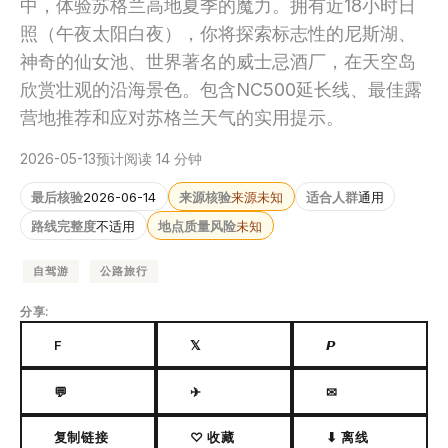
中，体验苏格兰高地夏季的魔力。拥有近18小时日
照（午夜太阳白夜），你将探索标志性的尼斯湖、
神奇的仙女池、世界著名的威士忌酒厂，在天空岛
欣赏壮观的沿海景色。包含NC500延长线、最佳露
营地推荐和应对苏格兰天气的实用提示。
2026-05-13
预计阅读 14 分钟
最后核验
2026-06-14
来源核验
来源未知
适合人群
通用
路线完整度
不适用
地点质量风险
未知
自驾游
公路旅行
分享:
F
𝕏
𝙋
💬
✈
✉
复制链接
♡ 收藏
⬇ 离线