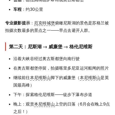
车程
：约30公里
专业摄影提示
：
厄克特城堡
俯瞰尼斯湖的景色是苏格兰被
拍摄次数最多的景点之一——早点去避开人群。
第二天：尼斯湖 → 威廉堡 → 格伦尼维斯
沿着大峡谷经过奥古斯都堡向南行驶
在奥古斯都堡停留，拍摄喀里多尼亚运河船闸的照片
继续前往
本尼维斯山
脚下的威廉堡（
本尼维斯山
是英
国最高峰）
下午：探索格伦尼维斯——徒步下瀑布步道
晚上：观赏
本尼维斯山
上空的日落（6月会在晚上9点
之后！）