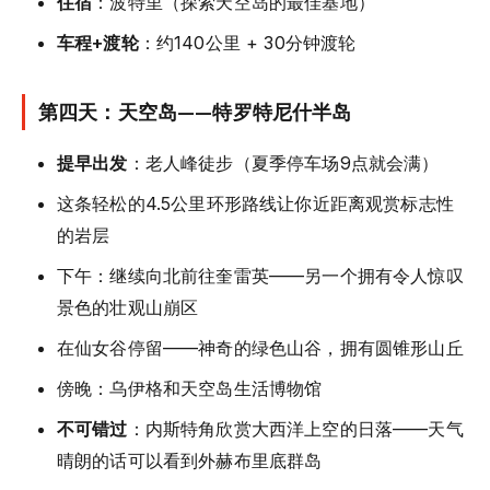
住宿
：波特里（探索天空岛的最佳基地）
车程+渡轮
：约140公里 + 30分钟渡轮
第四天：天空岛——特罗特尼什半岛
提早出发
：老人峰徒步（夏季停车场9点就会满）
这条轻松的4.5公里环形路线让你近距离观赏标志性
的岩层
下午：继续向北前往奎雷英——另一个拥有令人惊叹
景色的壮观山崩区
在仙女谷停留——神奇的绿色山谷，拥有圆锥形山丘
傍晚：乌伊格和天空岛生活博物馆
不可错过
：内斯特角欣赏大西洋上空的日落——天气
晴朗的话可以看到外赫布里底群岛