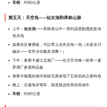
车程
：约80公里
第五天：天空岛——仙女池和库林山脉
上午：
仙女池
——库林群山中一系列晶莹剔透的蓝绿
色水池
如果你足够勇敢，可以带上泳衣去泡一泡（水是冰川
融水——非常冷但极其清爽！）
下午：泰斯卡威士忌酒厂——在天空岛唯一的单一麦
芽酒厂参观和品鉴
泰斯卡烟熏的海洋风味完美体现了它的岛屿之家特色
晚上：沿着海岸驾车，留意路边吃草的高地牛
车程
：约60公里