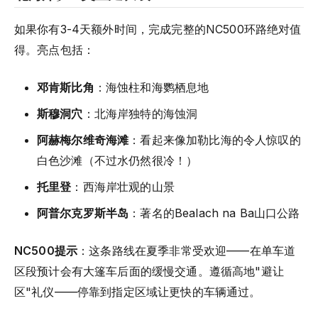
如果你有3-4天额外时间，完成完整的NC500环路绝对值
得。亮点包括：
邓肯斯比角
：海蚀柱和海鹦栖息地
斯穆洞穴
：北海岸独特的海蚀洞
阿赫梅尔维奇海滩
：看起来像加勒比海的令人惊叹的
白色沙滩（不过水仍然很冷！）
托里登
：西海岸壮观的山景
阿普尔克罗斯半岛
：著名的Bealach na Ba山口公路
NC500提示
：这条路线在夏季非常受欢迎——在单车道
区段预计会有大篷车后面的缓慢交通。遵循高地"避让
区"礼仪——停靠到指定区域让更快的车辆通过。