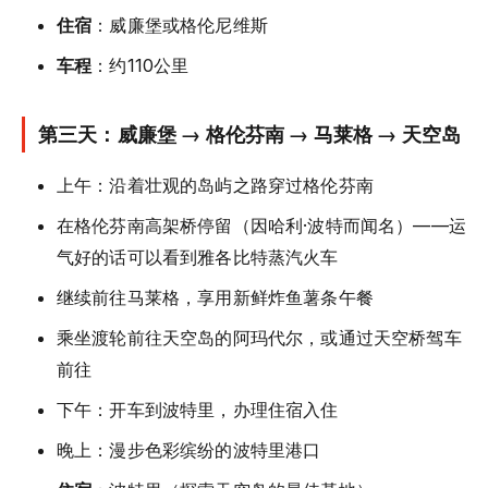
住宿
：威廉堡或格伦尼维斯
车程
：约110公里
第三天：威廉堡 → 格伦芬南 → 马莱格 → 天空岛
上午：沿着壮观的岛屿之路穿过格伦芬南
在格伦芬南高架桥停留（因哈利·波特而闻名）——运
气好的话可以看到雅各比特蒸汽火车
继续前往马莱格，享用新鲜炸鱼薯条午餐
乘坐渡轮前往天空岛的阿玛代尔，或通过天空桥驾车
前往
下午：开车到波特里，办理住宿入住
晚上：漫步色彩缤纷的波特里港口