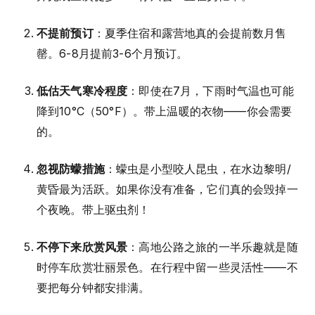
不提前预订
：夏季住宿和露营地真的会提前数月售
罄。6-8月提前3-6个月预订。
低估天气寒冷程度
：即使在7月，下雨时气温也可能
降到10°C（50°F）。带上温暖的衣物——你会需要
的。
忽视防蠓措施
：蠓虫是小型咬人昆虫，在水边黎明/
黄昏最为活跃。如果你没有准备，它们真的会毁掉一
个夜晚。带上驱虫剂！
不停下来欣赏风景
：高地公路之旅的一半乐趣就是随
时停车欣赏壮丽景色。在行程中留一些灵活性——不
要把每分钟都安排满。