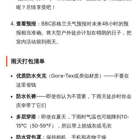
呢？尽情享受吧！
查看预报
：BBC苏格兰天气预报对未来48小时的预
报相当准确。将大型户外徒步计划在晴朗的日子，把
室内活动留到雨天。
雨天打包清单
优质防水夹克
（Gore-Tex或类似材质）——不要在
这里省钱
防水长裤
——即使你认为不需要，下雨天徒步时你会
庆幸带了它们
多层穿搭
：即使在夏天，下雨时气温也可能降到10-
15°C（50-59°F），所以带上抓绒衣或毛衣
防水背包罩
：保持相机、手机和衣物干燥