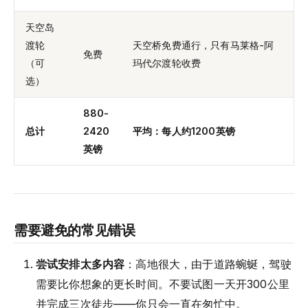
天空岛
渡轮
天空桥免费通行，只有马莱格-阿
免费
（可
玛代尔渡轮收费
选）
880-
总计
2420
平均：每人约1200英镑
英镑
需要避免的常见错误
尝试安排太多内容
：高地很大，由于道路蜿蜒，驾驶
需要比你想象的更长时间。不要试图一天开300公里
并完成三次徒步——你只会一直在匆忙中。