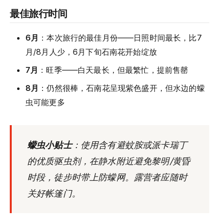
最佳旅行时间
6月
：本次旅行的最佳月份——日照时间最长，比7
月/8月人少，6月下旬石南花开始绽放
7月
：旺季——白天最长，但最繁忙，提前售罄
8月
：仍然很棒，石南花呈现紫色盛开，但水边的蠓
虫可能更多
蠓虫小贴士
：使用含有避蚊胺或派卡瑞丁
的优质驱虫剂，在静水附近避免黎明/黄昏
时段，徒步时带上防蠓网。露营者应随时
关好帐篷门。