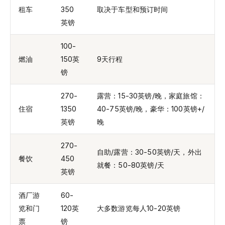
租车
350
取决于车型和预订时间
英镑
100-
燃油
150英
9天行程
镑
270-
露营：15-30英镑/晚，家庭旅馆：
住宿
1350
40-75英镑/晚，豪华：100英镑+/
英镑
晚
270-
自助/露营：30-50英镑/天，外出
餐饮
450
就餐：50-80英镑/天
英镑
酒厂游
60-
览和门
120英
大多数游览每人10-20英镑
票
镑