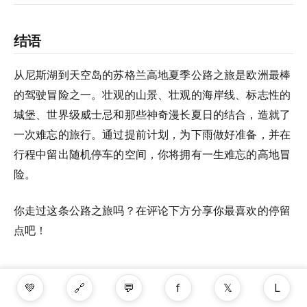
结语
从尼斯湖到天空岛的苏格兰高地夏季公路之旅是欧洲最棒
的驾驶冒险之一。壮观的山景、壮观的海岸线、标志性的
城堡、世界级威士忌和那些神奇漫长夏日的结合，造就了
一次难忘的旅行。通过提前计划，为下雨做好准备，并在
行程中留出随机停车的空间，你将拥有一生难忘的高地冒
险。
你走过这条公路之旅吗？在评论下方分享你最喜欢的停留
点吧！
💚
🔗
💬
f
𝕏
L
封面照片
：苏格兰高地壮丽山景，前景是湖泊。照片来自