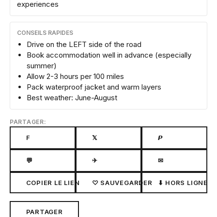
experiences
CONSEILS RAPIDES
Drive on the LEFT side of the road
Book accommodation well in advance (especially
summer)
Allow 2-3 hours per 100 miles
Pack waterproof jacket and warm layers
Best weather: June-August
PARTAGER:
F
𝕏
𝙋
💬
✈
✉
COPIER LE LIEN
♡ SAUVEGARDER
⬇ HORS LIGNE
PARTAGER