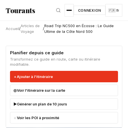
Aller au contenu principal
Tourants
CONNEXION
🇫🇷 fr
Articles de
Road Trip NC500 en Écosse : Le Guide
Accueil
/
/
Voyage
Ultime de la Côte Nord 500
Planifier depuis ce guide
Transformez ce guide en route, carte ou itinéraire
modifiable.
Ajouter à l'itinéraire
Voir l'itinéraire sur la carte
Générer un plan de 10 jours
Voir les POI à proximité