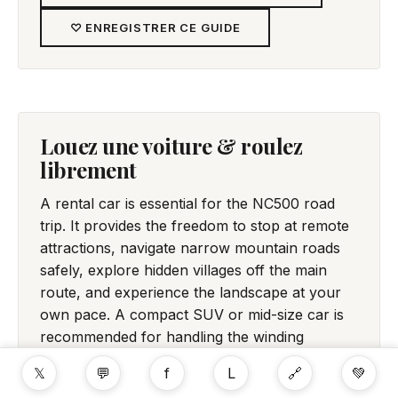
♡ ENREGISTRER CE GUIDE
Louez une voiture & roulez
librement
A rental car is essential for the NC500 road
trip. It provides the freedom to stop at remote
attractions, navigate narrow mountain roads
safely, explore hidden villages off the main
route, and experience the landscape at your
own pace. A compact SUV or mid-size car is
recommended for handling the winding
mountain passes and unpredictable Scottish
𝕏
💬
f
L
🔗
💚
weather while maintaining cost-effectiveness