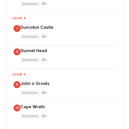
🧭
Attraction
▾
JOUR 4
Dunrobin Castle
7
🧭
Attraction
▾
Dunnet Head
8
🧭
Attraction
▾
JOUR 5
John o Groats
9
🧭
Attraction
▾
Cape Wrath
10
🧭
Attraction
▾