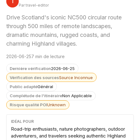
T
Par travel-editor
Drive Scotland's iconic NC500 circular route
through 500 miles of remote landscapes,
dramatic mountains, rugged coasts, and
charming Highland villages.
2026-06-25
7 min de lecture
Dernière vérification
2026-06-25
Vérification des sources
Source Inconnue
Public adapté
Général
Complétude de l'itinéraire
Non Applicable
Risque qualité POI
Unknown
IDÉAL POUR
Road-trip enthusiasts, nature photographers, outdoor
adventurers, and travelers seeking authentic Highland