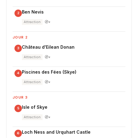
Ben Nevis
2
🧭
Attraction
▾
JOUR 2
Château d'Eilean Donan
3
🧭
Attraction
▾
Piscines des Fées (Skye)
4
🧭
Attraction
▾
JOUR 3
Isle of Skye
5
🧭
Attraction
▾
Loch Ness and Urquhart Castle
6