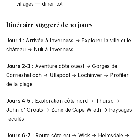
villages — dîner tôt
Itinéraire suggéré de 10 jours
Jour 1
: Arrivée à Inverness → Explorer la ville et le
château → Nuit à Inverness
Jours 2-3
: Aventure côte ouest → Gorges de
Corrieshalloch → Ullapool → Lochinver → Profiter
de la plage
Jours 4-5
: Exploration côte nord → Thurso →
John o' Groats
→ Zone de
Cape Wrath
→ Paysages
reculés
Jours 6-7
: Route côte est → Wick → Helmsdale →