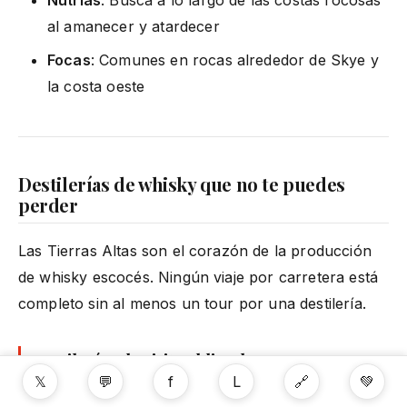
al amanecer y atardecer
Focas
: Comunes en rocas alrededor de Skye y
la costa oeste
Destilerías de whisky que no te puedes
perder
Las Tierras Altas son el corazón de la producción
de whisky escocés. Ningún viaje por carretera está
completo sin al menos un tour por una destilería.
Destilerías de visita obligada
𝕏
💬
f
L
🔗
💚
Talisker
(Isla de Skye) — La única destilería en