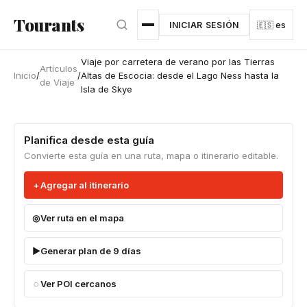
Ir al contenido principal
Tourants
INICIAR SESIÓN
🇪🇸 es
Viaje por carretera de verano por las Tierras
Artículos
Inicio
/
/
Altas de Escocia: desde el Lago Ness hasta la
de Viaje
Isla de Skye
Planifica desde esta guía
Convierte esta guía en una ruta, mapa o itinerario editable.
Agregar al itinerario
Ver ruta en el mapa
Generar plan de 9 días
Ver POI cercanos