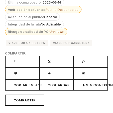
Última comprobación
2026-06-14
Verificación de fuentes
Fuente Desconocida
Adecuación al público
General
Integridad de la ruta
No Aplicable
Riesgo de calidad de POI
Unknown
VIAJE POR CARRETERA
VIAJE POR CARRETERA
COMPARTIR:
F
𝕏
𝙋
💬
✈
✉
COPIAR ENLACE
♡ GUARDAR
⬇ SIN CONEXIÓN
COMPARTIR