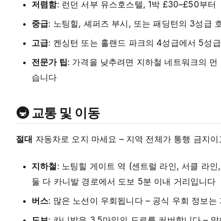
저렴함
: 런던 서부 유스호스텔, 1박 £30–£50부터
중급
: 노팅힐, 셰퍼즈 부시, 또는 패딩턴의 3성급 호텔,
고급
: 켄싱턴 또는 홀랜드 파크의 4성급에서 5성급 
전문가 팁
: 가격을 낮추려면 지하철 네트워크의 먼 
습니다
🚇 교통 및 이동
절대
자동차로 오지 마세요 – 지역 전체가 통행 금지이
지하철
: 노팅힐 게이트 역 (센트럴 라인, 서클 라인
둘 다 카니발 경로에서 도보 5분 이내 거리입니다
버스
: 많은 노선이 우회됩니다 – 공식 우회 정보는
도보
: 카니발은 3.5마일의 도로를 커버합니다 – 