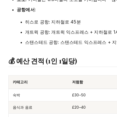
공항에서
:
히스로 공항: 지하철로 45분
개트윅 공항: 개트윅 익스프레스 + 지하철로 1
스탠스테드 공항: 스탠스테드 익스프레스 + 지
💰 예산 견적 (1인 1일당)
카테고리
저렴함
숙박
£30–50
음식과 음료
£20–40