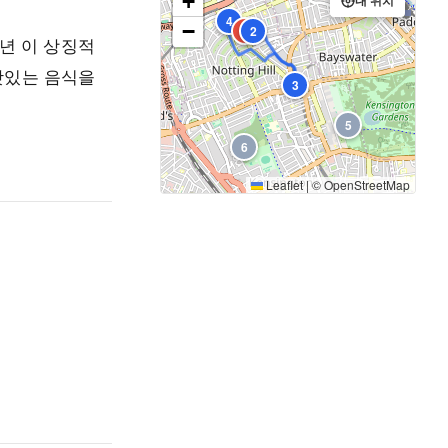
+
내 위치
4
−
1
2
년 이 상징적
 맛있는 음식을
3
5
6
Leaflet
|
©
OpenStreetMap