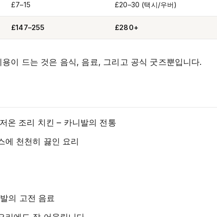
£7–15
£20–30 (택시/우버)
£147–255
£280+
비용이 드는 것은 음식, 음료, 그리고 공식 굿즈뿐입니다.
저온 조리 치킨 – 카니발의 전통
스에 천천히 끓인 요리
니발의 고전 음료