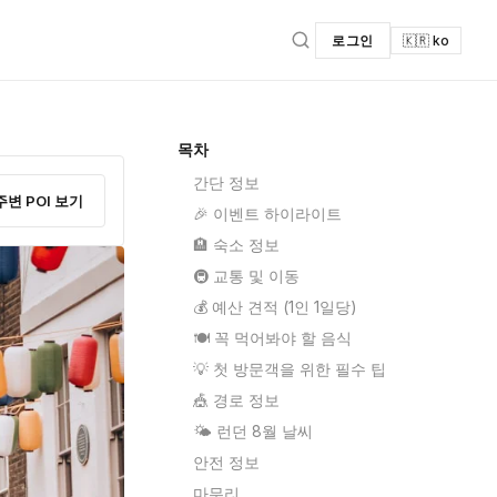
로그인
🇰🇷 ko
목차
간단 정보
주변 POI 보기
🎉 이벤트 하이라이트
🏨 숙소 정보
🚇 교통 및 이동
💰 예산 견적 (1인 1일당)
🍽️ 꼭 먹어봐야 할 음식
💡 첫 방문객을 위한 필수 팁
🎪 경로 정보
🌤️ 런던 8월 날씨
안전 정보
마무리