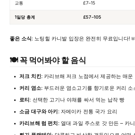
교통
£7–15
1일당 총계
£57–105
좋은 소식
: 노팅힐 카니발 입장은 완전히 무료입니다! 
🍽️ 꼭 먹어봐야 할 음식
저크 치킨
: 카리브해 저크 노점에서 제공하는 매운 
커리 염소
: 부드러운 염소고기를 향기로운 커리 소
로티
: 선택한 고기나 야채를 싸서 먹는 납작 빵
소금 대구와 아키
: 자메이카 전통 국가 요리
카리브해 럼 펀치
: 열대 과일 주스로 갓 만든 – 카