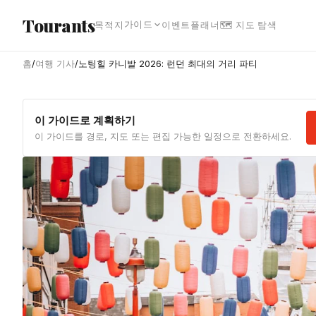
본문으로 건너뛰기
Tourants
가이드
목적지
이벤트
플래너
🗺 지도 탐색
홈
/
여행 기사
/
노팅힐 카니발 2026: 런던 최대의 거리 파티
이 가이드로 계획하기
이 가이드를 경로, 지도 또는 편집 가능한 일정으로 전환하세요.