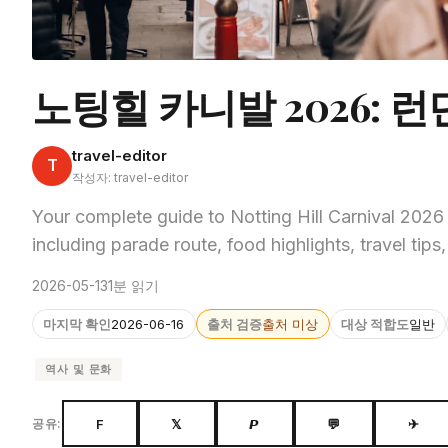
노팅힐 카니발 2026: 
travel-editor
T
작성자: travel-editor
Your complete guide to Notting Hill Carnival 202
including parade route, food highlights, travel ti
2026-05-13
1분 읽기
마지막 확인
2026-06-16
출처 검증
출처 미상
대상 적합도
일반
역사 및 문화
F
𝕏
𝙋
💬
✈
공유: