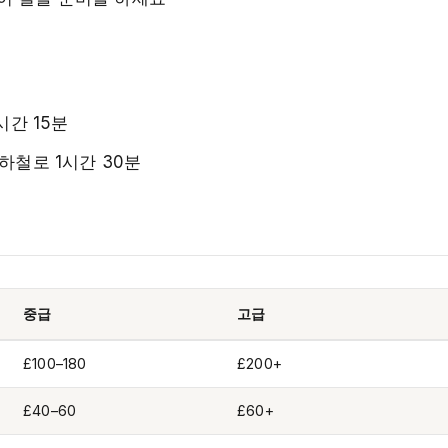
시간 15분
하철로 1시간 30분
중급
고급
£100–180
£200+
£40–60
£60+