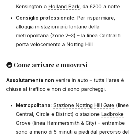
Kensington o
Holland Park
, da £200 a notte
Consiglio professionale
: Per risparmiare,
alloggia in stazioni più lontane della
metropolitana (zone 2–3) – la linea Central ti
porta velocemente a Notting Hill
🚇 Come arrivare e muoversi
Assolutamente non
venire in auto – tutta l'area è
chiusa al traffico e non ci sono parcheggi.
Metropolitana
:
Stazione Notting Hill Gate
(linee
Central, Circle e District) o stazione
Ladbroke
Grove
(linea Hammersmith & City) – entrambe
sono a meno di 5 minuti a piedi dal percorso del