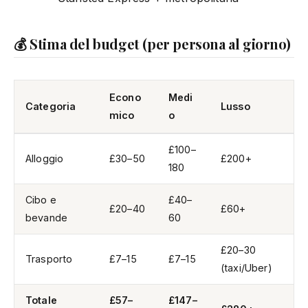
💰 Stima del budget (per persona al giorno)
Econo
Medi
Categoria
Lusso
mico
o
£100–
Alloggio
£30–50
£200+
180
Cibo e
£40–
£20–40
£60+
bevande
60
£20–30
Trasporto
£7–15
£7–15
(taxi/Uber)
Totale
£57–
£147–