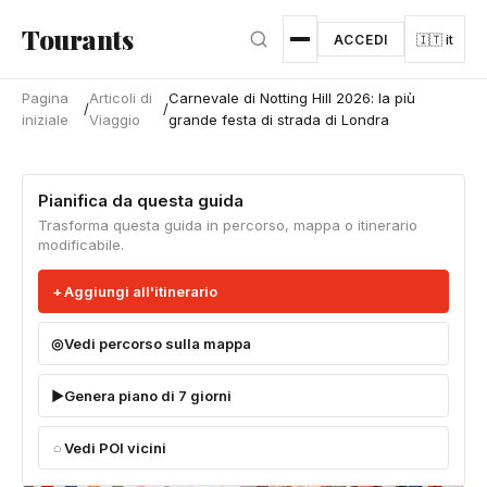
Vai al contenuto principale
Tourants
ACCEDI
🇮🇹 it
Pagina
Articoli di
Carnevale di Notting Hill 2026: la più
/
/
iniziale
Viaggio
grande festa di strada di Londra
Pianifica da questa guida
Trasforma questa guida in percorso, mappa o itinerario
modificabile.
Aggiungi all'itinerario
Vedi percorso sulla mappa
Genera piano di 7 giorni
Vedi POI vicini