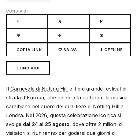
CONDIVIDI:
F
𝕏
𝙋
💬
✈
✉
COPIA LINK
♡ SALVA
⬇ OFFLINE
CONDIVIDI
Il
Carnevale di Notting Hill
è il più grande festival di
strada d'Europa, che celebra la cultura e la musica
caraibiche nel cuore del quartiere di Notting Hill a
Londra. Nel 2026, questa celebrazione iconica si
svolge
dal 24 al 25 agosto
, dove oltre 2 milioni di
visitatori si riuniranno per godersi due giorni di