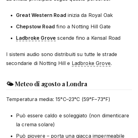
Great Western Road
inizia da Royal Oak
Chepstow Road
fino a Notting Hill Gate
Ladbroke Grove
scende fino a Kensal Road
I sistemi audio sono distribuiti su tutte le strade
secondarie di Notting Hill e
Ladbroke Grove
.
🌤️ Meteo di agosto a Londra
Temperatura media: 15°C–23°C (59°F–73°F)
Può essere caldo e soleggiato (non dimenticare
la crema solare)
Può piovere – porta una giacca impermeabile