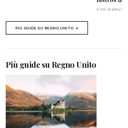
F
9 min di lettura
PIÙ GUIDE SU REGNO UNITO →
Più guide su Regno Unito