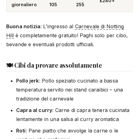
£280+
giornaliero
105
255
Buona notizia
: L'ingresso al
Carnevale di Notting
Hill
è completamente gratuito! Paghi solo per cibo,
bevande e eventuali prodotti ufficiali.
🍽️ Cibi da provare assolutamente
Pollo jerk
: Pollo speziato cucinato a bassa
temperatura servito nei stand caraibici – una
tradizione del carnevale
Capra al curry
: Carne di capra tenera cucinata
lentamente in una salsa al curry aromatica
Roti
: Pane piatto che avvolge la carne o le