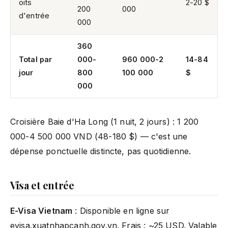
oits
2-20 $
200
000
d'entrée
000
360
Total par
000-
960 000-2
14-84
jour
800
100 000
$
000
Croisière Baie d'Ha Long (1 nuit, 2 jours) : 1 200
000-4 500 000 VND (48-180 $) — c'est une
dépense ponctuelle distincte, pas quotidienne.
Visa et entrée
E-Visa Vietnam
: Disponible en ligne sur
evisa.xuatnhapcanh.gov.vn. Frais : ~25 USD. Valable