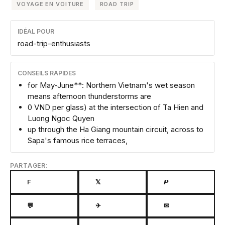
VOYAGE EN VOITURE
ROAD TRIP
IDÉAL POUR
road-trip-enthusiasts
CONSEILS RAPIDES
for May-June**: Northern Vietnam's wet season
means afternoon thunderstorms are
0 VND per glass) at the intersection of Ta Hien and
Luong Ngoc Quyen
up through the Ha Giang mountain circuit, across to
Sapa's famous rice terraces,
PARTAGER:
F
𝕏
𝙋
💬
✈
✉