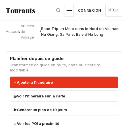
Aller au contenu principal
Tourants
CONNEXION
🇫🇷 fr
Articles
Road Trip en Moto dans le Nord du Vietnam :
Accueil
/
de
/
Ha Giang, Sa Pa et Baie d'Ha Long
Voyage
Planifier depuis ce guide
Transformez ce guide en route, carte ou itinéraire
modifiable.
Ajouter à l'itinéraire
Voir l'itinéraire sur la carte
Générer un plan de 10 jours
Voir les POI à proximité