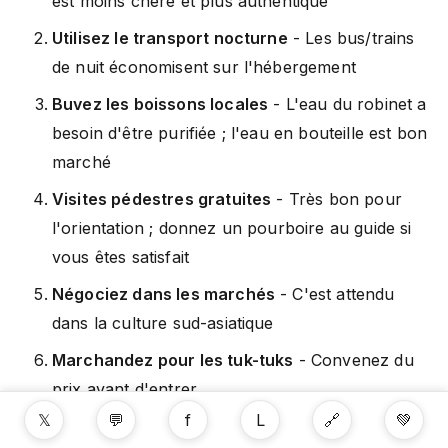
est moins chère et plus authentique
Utilisez le transport nocturne
- Les bus/trains
de nuit économisent sur l'hébergement
Buvez les boissons locales
- L'eau du robinet a
besoin d'être purifiée ; l'eau en bouteille est bon
marché
Visites pédestres gratuites
- Très bon pour
l'orientation ; donnez un pourboire au guide si
vous êtes satisfait
Négociez dans les marchés
- C'est attendu
dans la culture sud-asiatique
Marchandez pour les tuk-tuks
- Convenez du
prix avant d'entrer
𝕏
💬
f
L
🔗
💚
Visitez les temples tôt
- Évitez la foule et la