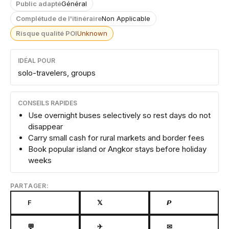
Public adapté
Général
Complétude de l'itinéraire
Non Applicable
Risque qualité POI
Unknown
IDÉAL POUR
solo-travelers, groups
CONSEILS RAPIDES
Use overnight buses selectively so rest days do not
disappear
Carry small cash for rural markets and border fees
Book popular island or Angkor stays before holiday
weeks
PARTAGER:
F
𝕏
𝙋
💬
✈
✉