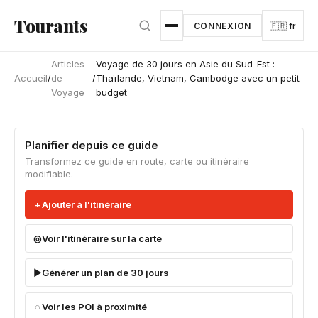
Aller au contenu principal
Tourants
CONNEXION
🇫🇷 fr
Articles
Voyage de 30 jours en Asie du Sud-Est :
Accueil
/
de
/
Thaïlande, Vietnam, Cambodge avec un petit
Voyage
budget
Planifier depuis ce guide
Transformez ce guide en route, carte ou itinéraire
modifiable.
Ajouter à l'itinéraire
Voir l'itinéraire sur la carte
Générer un plan de 30 jours
Voir les POI à proximité