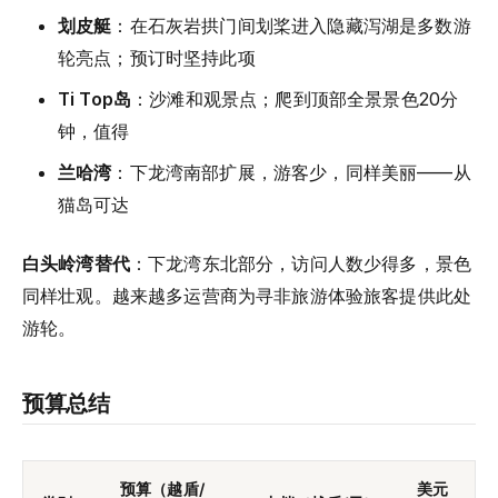
划皮艇
：在石灰岩拱门间划桨进入隐藏泻湖是多数游
轮亮点；预订时坚持此项
Ti Top岛
：沙滩和观景点；爬到顶部全景景色20分
钟，值得
兰哈湾
：下龙湾南部扩展，游客少，同样美丽——从
猫岛可达
白头岭湾替代
：下龙湾东北部分，访问人数少得多，景色
同样壮观。越来越多运营商为寻非旅游体验旅客提供此处
游轮。
预算总结
预算（越盾/
美元