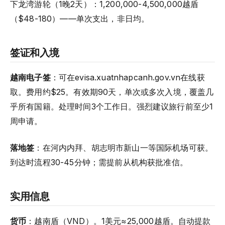
下龙湾游轮（1晚2天）：1,200,000-4,500,000越盾
（$48-180）——单次支出，非日均。
签证和入境
越南电子签
：可在evisa.xuatnhapcanh.gov.vn在线获
取。费用约$25。有效期90天，单次或多次入境，覆盖几
乎所有国籍。处理时间3个工作日。强烈建议旅行前至少1
周申请。
落地签
：在河内内拜、胡志明市新山一等国际机场可获。
到达时流程30-45分钟；需提前从机构获批准信。
实用信息
货币
：越南盾（VND）。1美元≈25,000越盾。自动提款