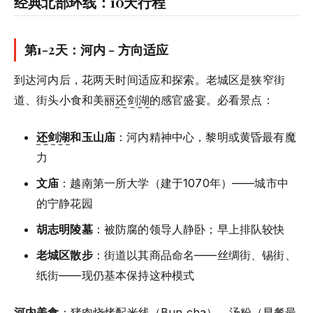
经典北部环线：10天行程
第1-2天：河内 - 方向适应
到达河内后，花两天时间适应和探索。老城区是狭窄街
道、街头小食和美丽
还剑湖
的感官盛宴。必看景点：
还剑湖
和玉山庙
：河内精神中心，黎明或黄昏最有魔
力
文庙
：越南第一所大学（建于1070年）——城市中
的宁静花园
胡志明陵墓
：被防腐的领导人静卧；早上排队较快
老城区散步
：街道以其商品命名——丝绸街、锡街、
纸街——现仍基本保持这种模式
河内美食
：猪肉烧烤配米线（Bun cha）、汤粉（早餐最