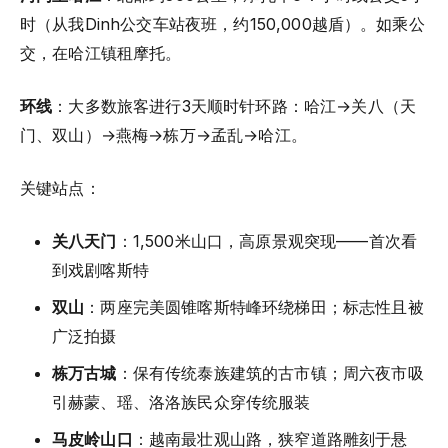
时（从我Dinh公交车站夜班，约150,000越盾）。如乘公
交，在哈江镇租摩托。
环线
：大多数旅客进行3天顺时针环路：哈江→关八（天
门、双山）→燕梅→栋万→孟乱→哈江。
关键站点：
关八天门
：1,500米山口，高原景观突现——首次看
到戏剧喀斯特
双山
：两座完美圆锥喀斯特峰环绕梯田；标志性且被
广泛拍摄
栋万古城
：保有传统泰族建筑的古市镇；周六夜市吸
引赫蒙、瑶、洛洛族民众穿传统服装
马皮岭山口
：越南最壮观山路，狭窄道路雕刻于悬