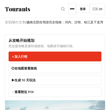
跳转到主内容
Tourants
登录
🇨🇳 zh
首页
/
旅行文章
/
越南北部自驾游完全指南：河内、沙坝、哈江及下龙湾
从攻略开始规划
把这篇攻略直接转成路线、地图或可编辑行程。
加入行程
在地图查看路线
生成 10 天玩法
查看附近 POI