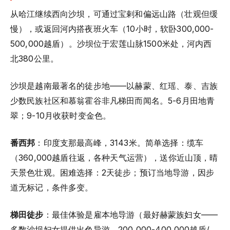
从哈江继续西向沙坝，可通过宝剌和偏远山路（壮观但缓
慢），或返回河内搭夜班火车（10小时，软卧300,000-
500,000越盾）。沙坝位于宏莲山脉1500米处，河内西
北380公里。
沙坝是越南最著名的徒步地——以赫蒙、红瑶、泰、吉族
少数民族社区和慕翁霍谷非凡梯田而闻名。5-6月田地青
翠；9-10月收获时变金色。
番西邦
：印度支那最高峰，3143米。简单选择：缆车
（360,000越盾往返，各种天气运营），送你近山顶，晴
天景色壮观。困难选择：2天徒步；预订当地导游，因步
道无标记，条件多变。
梯田徒步
：最佳体验是雇本地导游（最好赫蒙族妇女——
多数沙坝妇女提供出色导游，200,000-400,000越盾/