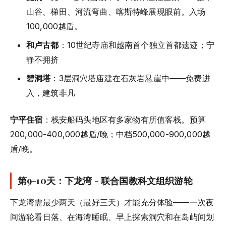
山谷、梯田、河流弯曲、喀斯特峰展现眼前。入场
100,000越盾。
和卢古都
：10世纪寺庙和越南首个独立首都遗迹；宁
静不拥挤
碧洞塔
：3层洞穴塔庙建在石灰岩悬崖中——免费进
入，建筑非凡
宁平住宿
：栈安船码头地区有多家物有所值客栈。预算
200,000-400,000越盾/晚；中档500,000-900,000越
盾/晚。
第9-10天：下龙湾 - 联合国教科文组织游轮
下龙湾需最少两天（最好三天）才能充分体验——一次夜
间游轮看日落、在海湾睡眠、早上探索洞穴和在岛屿间划