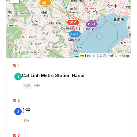
D4-1
D1-1
D5-1
D2-1
Leaflet
|
©
OpenStreetMap
第 1
Cat Linh Metro Station Hanoi
1
🧭
交通
▾
第 2
宁平
2
🧭
▾
第 3