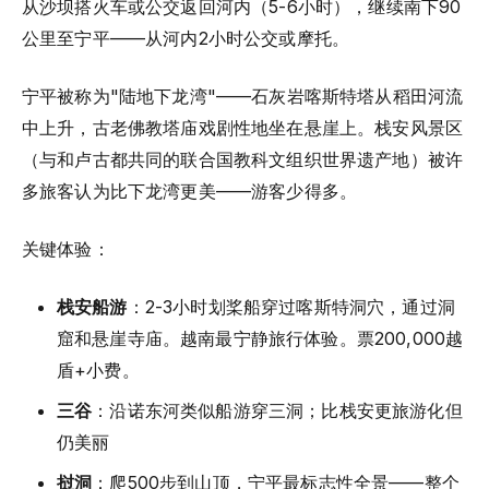
从沙坝搭火车或公交返回河内（5-6小时），继续南下90
公里至宁平——从河内2小时公交或摩托。
宁平被称为"陆地下龙湾"——石灰岩喀斯特塔从稻田河流
中上升，古老佛教塔庙戏剧性地坐在悬崖上。栈安风景区
（与和卢古都共同的联合国教科文组织世界遗产地）被许
多旅客认为比下龙湾更美——游客少得多。
关键体验：
栈安船游
：2-3小时划桨船穿过喀斯特洞穴，通过洞
窟和悬崖寺庙。越南最宁静旅行体验。票200,000越
盾+小费。
三谷
：沿诺东河类似船游穿三洞；比栈安更旅游化但
仍美丽
挝洞
：爬500步到山顶，宁平最标志性全景——整个