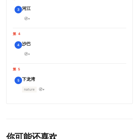
河江
3
🧭
▾
第 4
沙巴
4
🧭
▾
第 5
下龙湾
5
🧭
nature
▾
你可能还喜欢