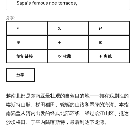
Sapa's famous rice terraces,
分享:
F
𝕏
𝙋
💬
✈
✉
复制链接
♡ 收藏
⬇ 离线
分享
越南北部是东南亚最壮观的自驾目的地——拥有戏剧性的
喀斯特山脉、梯田稻田、蜿蜒的山路和翠绿的海湾。本指
南涵盖从河内出发的经典北部环线：经过哈江山区、抵达
沙坝梯田、宁平内陆喀斯特，最后到达下龙湾。