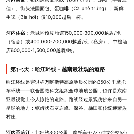
佳）、街头法国面包、蛋咖啡（Cà phê trứng）、新鲜
生啤（Bia hơi）仅10,000越盾一杯。
河内住宿
：老城区预算旅馆150,000-300,000越盾/晚
（宿舍）或400,000-700,000越盾/晚（私房）。中档酒
店800,000-1,500,000越盾/晚。
第3-5天：哈江环线 - 越南最壮观的道路
哈江环线是穿过栋万喀斯特高原地质公园的350公里摩托
车环线——联合国教科文组织全球地质公园，也许是东南
亚最视觉上令人惊艳的道路。路线经过景观仿佛来自另一
星球的地方：锯齿状石灰岩峰、深谷、梯田和传统赫蒙族
村庄。
河内至哈江
：北部约300公里，摩托车6-7小时或公交5小