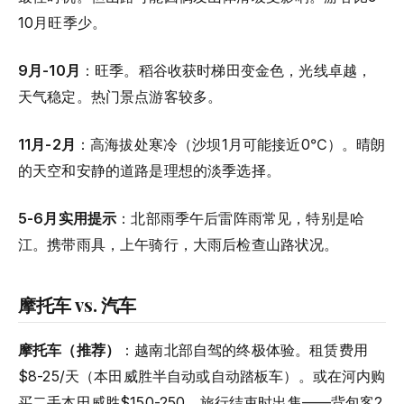
10月旺季少。
9月-10月
：旺季。稻谷收获时梯田变金色，光线卓越，
天气稳定。热门景点游客较多。
11月-2月
：高海拔处寒冷（沙坝1月可能接近0℃）。晴朗
的天空和安静的道路是理想的淡季选择。
5-6月实用提示
：北部雨季午后雷阵雨常见，特别是哈
江。携带雨具，上午骑行，大雨后检查山路状况。
摩托车 vs. 汽车
摩托车（推荐）
：越南北部自驾的终极体验。租赁费用
$8-25/天（本田威胜半自动或自动踏板车）。或在河内购
买二手本田威胜$150-250，旅行结束时出售——背包客2