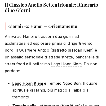
Il Classico Anello Settentrionale: Itinerario
di 10 Giorni
Giorni 1-2: Hanoi — Orientamento
Arriva ad Hanoi e trascorri due giorni ad
acclimatarsi ed esplorare prima di dirigerti verso
nord. Il Quartiere Antico (distretto di Hoan Kiem) è
un assalto sensoriale di strade strette, bancarelle di
street food e il bellissimo
Lago Hoan Kiem
. Da non
perdere:
Lago Hoan Kiem
e Tempio Ngoc Son
: Il cuore
spirituale di Hanoi, più magico all'alba o al
tramonto
Tempio della Letteratura (Van Mieu)
: La prima