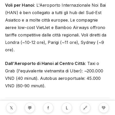
Voli per Hanoi
: L'Aeroporto Internazionale Noi Bai
(HAN) è ben collegato a tutti gli hub del Sud-Est
Asiatico e a molte città europee. Le compagnie
aeree low-cost VietJet e Bamboo Airways offrono
tariffe competitive dalle città regionali. Voli diretti da
Londra (~10-12 ore), Parigi (~11 ore), Sydney (~9
ore).
Dall'Aeroporto di Hanoi al Centro Città
: Taxi o
Grab (l'equivalente vietnamita di Uber): ~200.000
VND (40 minuti). Autobus aeroportuale: 45.000
VND (60-90 minuti).
𝕏
💬
f
L
🔗
💚
← Indietro