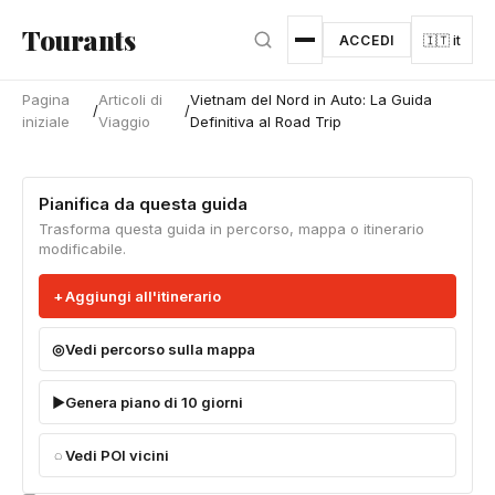
Vai al contenuto principale
Tourants
ACCEDI
🇮🇹 it
Pagina
Articoli di
Vietnam del Nord in Auto: La Guida
/
/
iniziale
Viaggio
Definitiva al Road Trip
Pianifica da questa guida
Trasforma questa guida in percorso, mappa o itinerario
modificabile.
Aggiungi all'itinerario
Vedi percorso sulla mappa
Genera piano di 10 giorni
Vedi POI vicini