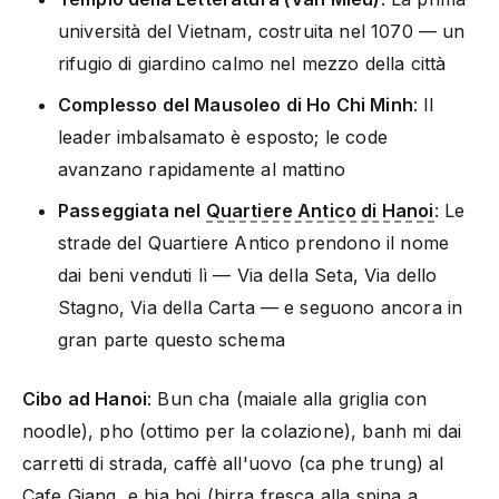
università del Vietnam, costruita nel 1070 — un
rifugio di giardino calmo nel mezzo della città
Complesso del Mausoleo di Ho Chi Minh
: Il
leader imbalsamato è esposto; le code
avanzano rapidamente al mattino
Passeggiata nel
Quartiere Antico di Hanoi
: Le
strade del Quartiere Antico prendono il nome
dai beni venduti lì — Via della Seta, Via dello
Stagno, Via della Carta — e seguono ancora in
gran parte questo schema
Cibo ad Hanoi
: Bun cha (maiale alla griglia con
noodle), pho (ottimo per la colazione), banh mi dai
carretti di strada, caffè all'uovo (ca phe trung) al
Cafe Giang, e bia hoi (birra fresca alla spina a