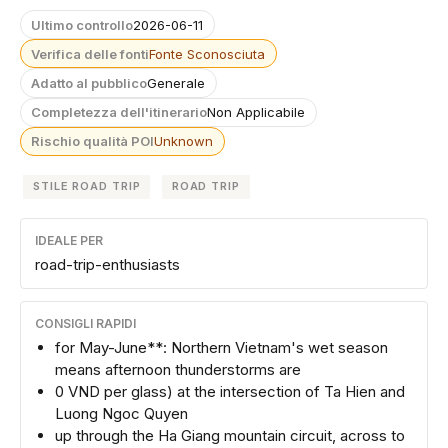
Ultimo controllo
2026-06-11
Verifica delle fonti
Fonte Sconosciuta
Adatto al pubblico
Generale
Completezza dell'itinerario
Non Applicabile
Rischio qualità POI
Unknown
STILE ROAD TRIP
ROAD TRIP
IDEALE PER
road-trip-enthusiasts
CONSIGLI RAPIDI
for May-June**: Northern Vietnam's wet season
means afternoon thunderstorms are
0 VND per glass) at the intersection of Ta Hien and
Luong Ngoc Quyen
up through the Ha Giang mountain circuit, across to