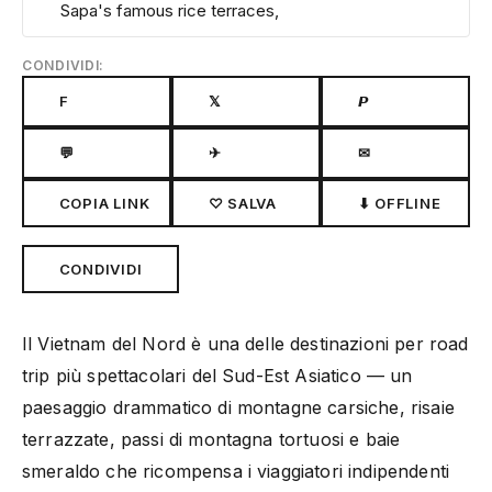
Sapa's famous rice terraces,
CONDIVIDI:
F
𝕏
𝙋
💬
✈
✉
COPIA LINK
♡ SALVA
⬇ OFFLINE
CONDIVIDI
Il Vietnam del Nord è una delle destinazioni per road
trip più spettacolari del Sud-Est Asiatico — un
paesaggio drammatico di montagne carsiche, risaie
terrazzate, passi di montagna tortuosi e baie
smeraldo che ricompensa i viaggiatori indipendenti