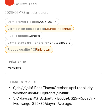
T
Par Travel Editor
2026-06-17
3 min de lecture
Dernière vérification
2026-06-17
Vérification des sources
Source Inconnue
Public adapté
Général
Complétude de l'itinéraire
Non Applicable
Risque qualité POI
Unknown
IDÉAL POUR
families
CONSEILS RAPIDES
0/day\n\n## Best Time\nOctober-April (cool, dry
weather)\n\n## Highlights\n\n###
5-7 days\n\n## Budget\n- Budget: $25-45/day\n-
Mid-range: $50-80/day\n- Average: