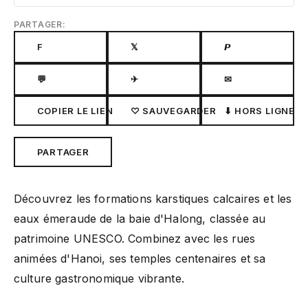
PARTAGER:
F
𝕏
𝙋
💬
✈
✉
COPIER LE LIEN
♡ SAUVEGARDER
⬇ HORS LIGNE
PARTAGER
Découvrez les formations karstiques calcaires et les
eaux émeraude de la baie d'Halong, classée au
patrimoine UNESCO. Combinez avec les rues
animées d'Hanoi, ses temples centenaires et sa
culture gastronomique vibrante.