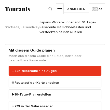
Zum Hauptinhalt springen
Tourants
ANMELDEN
🇩🇪 de
Japans Winterwunderland: 10-Tage-
Startseite
/
Reiseartikel
/
Reiseroute mit Schneefesten und
versteckten heißen Quellen
Mit diesem Guide planen
Mach aus diesem Guide eine Route, Karte oder
bearbeitbare Reiseroute.
Zur Reiseroute hinzufügen
Route auf der Karte ansehen
10-Tage-Plan erstellen
POI in der Nähe ansehen