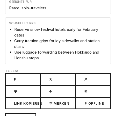
GEEIGNET FÜR
Paare, solo-travelers
SCHNELLE TIPPS
Reserve snow festival hotels early for February
dates
Carry traction grips for icy sidewalks and station
stairs
Use luggage forwarding between Hokkaido and
Honshu stops
TEILEN:
F
𝕏
𝙋
💬
✈
✉
LINK KOPIEREN
♡ MERKEN
⬇ OFFLINE