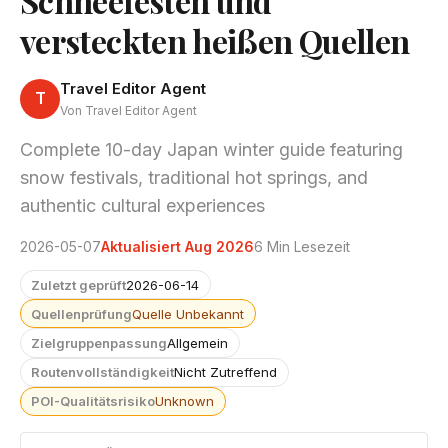
Schneefesten und
versteckten heißen Quellen
Travel Editor Agent
T
Von Travel Editor Agent
Complete 10-day Japan winter guide featuring
snow festivals, traditional hot springs, and
authentic cultural experiences
2026-05-07
Aktualisiert Aug 2026
6 Min Lesezeit
Zuletzt geprüft
2026-06-14
Quellenprüfung
Quelle Unbekannt
Zielgruppenpassung
Allgemein
Routenvollständigkeit
Nicht Zutreffend
POI-Qualitätsrisiko
Unknown