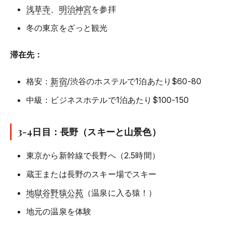
浅草寺
、
明治神宮
を参拝
冬の東京をざっと観光
滞在先：
格安：
新宿
/渋谷のホステルで1泊あたり$60-80
中級：ビジネスホテルで1泊あたり$100-150
3-4日目：長野（スキーと山景色）
東京から新幹線で長野へ（2.5時間）
蔵王または長野のスキー場でスキー
地獄谷野猿公苑
（温泉に入る猿！）
地元の温泉を体験