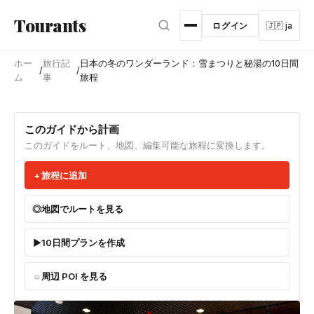
メインコンテンツへスキップ
Tourants
ログイン
🇯🇵 ja
ホー
旅行記
日本の冬のワンダーランド：雪まつりと秘湯の10日間
/
/
ム
事
旅程
このガイドから計画
このガイドをルート、地図、編集可能な旅程に変換します。
旅程に追加
地図でルートを見る
10日間プランを作成
周辺 POI を見る