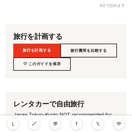
6分で読めます
旅行を計画する
旅行を計画する
旅行費用を比較する
♡ このガイドを保存
レンタカーで自由旅行
Japan Tokyo-Kyoto NOT recommended for
self-driving. Shinkansen bullet train ideal (2h
L
🔗
💬
f
𝕏
💚
15min, frequent, €120-280, stress-free). Car