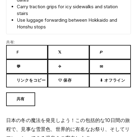
Carry traction grips for icy sidewalks and station
stairs
Use luggage forwarding between Hokkaido and
Honshu stops
共有:
F
𝕏
𝙋
💬
✈
✉
リンクをコピー
♡ 保存
⬇ オフライン
共有
日本の冬の魔法を発見しよう！この包括的な10日間の旅
程で、見事な雪景色、世界的に有名なお祭り、そしてリ