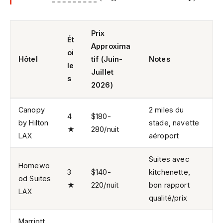
Prix
Ét
Approxima
oi
Hôtel
tif (Juin-
Notes
le
Juillet
s
2026)
Canopy
2 miles du
4
$180-
by Hilton
stade, navette
★
280/nuit
LAX
aéroport
Suites avec
Homewo
3
$140-
kitchenette,
od Suites
★
220/nuit
bon rapport
LAX
qualité/prix
Marriott