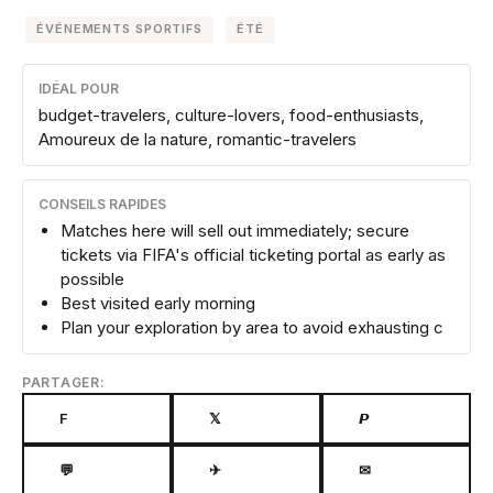
ÉVÉNEMENTS SPORTIFS
ÉTÉ
IDÉAL POUR
budget-travelers, culture-lovers, food-enthusiasts,
Amoureux de la nature, romantic-travelers
CONSEILS RAPIDES
Matches here will sell out immediately; secure
tickets via FIFA's official ticketing portal as early as
possible
Best visited early morning
Plan your exploration by area to avoid exhausting c
PARTAGER:
F
𝕏
𝙋
💬
✈
✉