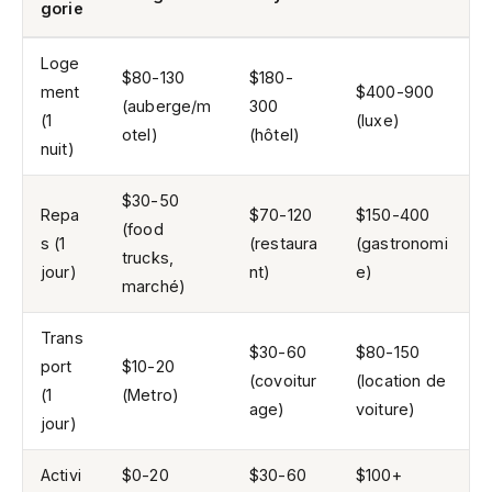
gorie
Loge
$80-130
$180-
ment
$400-900
(auberge/m
300
(1
(luxe)
otel)
(hôtel)
nuit)
$30-50
Repa
$70-120
$150-400
(food
s (1
(restaura
(gastronomi
trucks,
jour)
nt)
e)
marché)
Trans
$30-60
$80-150
port
$10-20
(covoitur
(location de
(1
(Metro)
age)
voiture)
jour)
Activi
$0-20
$30-60
$100+