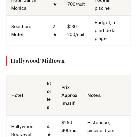
Hotel Santa
l'océan,
★
700/nuit
Monica
piscine
Budget, à
Seashore
2
$130-
pied de la
Motel
★
200/nuit
plage
Hollywood/Midtown
Ét
Prix
oi
Hôtel
Approx
Notes
le
imatif
s
$250-
Historique,
Hollywood
4
400/nui
piscine, bars
Roosevelt
★