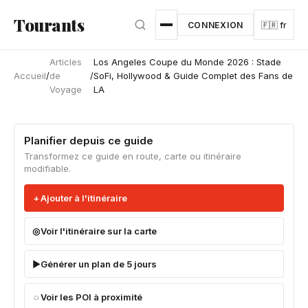
Aller au contenu principal
Tourants
CONNEXION
🇫🇷 fr
Articles
Los Angeles Coupe du Monde 2026 : Stade
Accueil
/
de
/
SoFi, Hollywood & Guide Complet des Fans de
Voyage
LA
Planifier depuis ce guide
Transformez ce guide en route, carte ou itinéraire
modifiable.
Ajouter à l'itinéraire
Voir l'itinéraire sur la carte
Générer un plan de 5 jours
Voir les POI à proximité