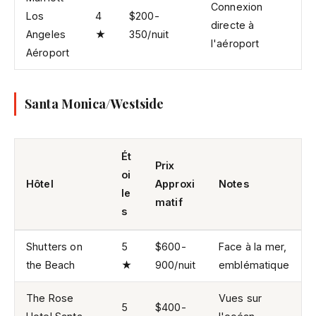
Connexion
Los
4
$200-
directe à
Angeles
★
350/nuit
l'aéroport
Aéroport
Santa Monica/Westside
Ét
Prix
oi
Hôtel
Approxi
Notes
le
matif
s
Shutters on
5
$600-
Face à la mer,
the Beach
★
900/nuit
emblématique
The Rose
Vues sur
5
$400-