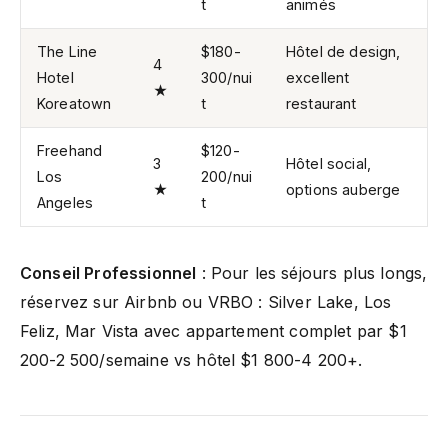
t
animés
The Line
$180-
Hôtel de design,
4
Hotel
300/nui
excellent
★
Koreatown
t
restaurant
Freehand
$120-
3
Hôtel social,
Los
200/nui
★
options auberge
Angeles
t
Conseil Professionnel
: Pour les séjours plus longs,
réservez sur Airbnb ou VRBO : Silver Lake, Los
Feliz, Mar Vista avec appartement complet par $1
200-2 500/semaine vs hôtel $1 800-4 200+.