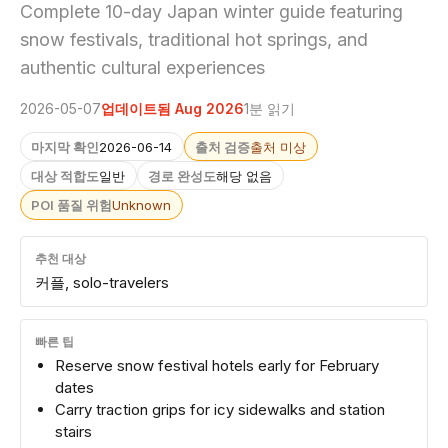
Complete 10-day Japan winter guide featuring
snow festivals, traditional hot springs, and
authentic cultural experiences
2026-05-07
업데이트됨 Aug 2026
1분 읽기
마지막 확인
2026-06-14
출처 검증
출처 미상
대상 적합도
일반
경로 완성도
해당 없음
POI 품질 위험
Unknown
추천 대상
커플, solo-travelers
빠른 팁
Reserve snow festival hotels early for February
dates
Carry traction grips for icy sidewalks and station
stairs