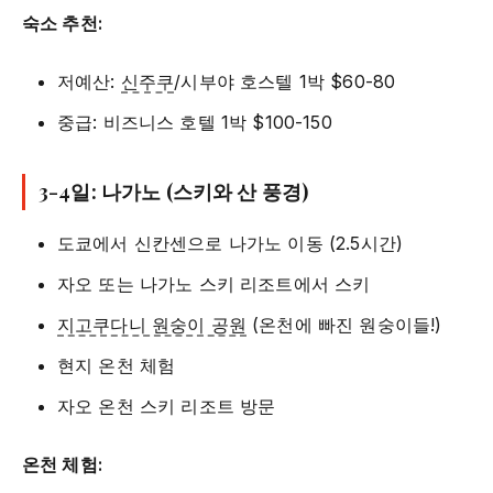
숙소 추천:
저예산:
신주쿠
/시부야 호스텔 1박 $60-80
중급: 비즈니스 호텔 1박 $100-150
3-4일: 나가노 (스키와 산 풍경)
도쿄에서 신칸센으로 나가노 이동 (2.5시간)
자오 또는 나가노 스키 리조트에서 스키
지고쿠다니 원숭이 공원
(온천에 빠진 원숭이들!)
현지 온천 체험
자오 온천 스키 리조트 방문
온천 체험: