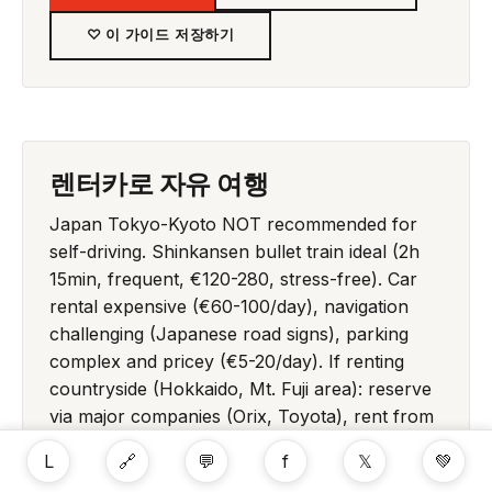
♡ 이 가이드 저장하기
렌터카로 자유 여행
Japan Tokyo-Kyoto NOT recommended for
self-driving. Shinkansen bullet train ideal (2h
15min, frequent, €120-280, stress-free). Car
rental expensive (€60-100/day), navigation
challenging (Japanese road signs), parking
complex and pricey (€5-20/day). If renting
countryside (Hokkaido, Mt. Fuji area): reserve
via major companies (Orix, Toyota), rent from
airports for English support, use portable Wi-
L
🔗
💬
f
𝕏
💚
Fi + offline Google Maps, right-hand driving