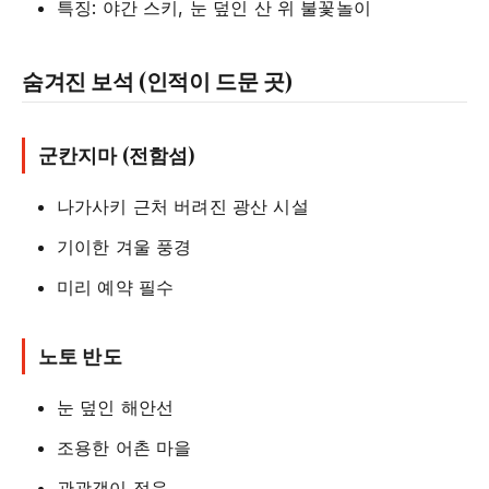
특징: 야간 스키, 눈 덮인 산 위 불꽃놀이
숨겨진 보석 (인적이 드문 곳)
군칸지마 (전함섬)
나가사키 근처 버려진 광산 시설
기이한 겨울 풍경
미리 예약 필수
노토 반도
눈 덮인 해안선
조용한 어촌 마을
관광객이 적음