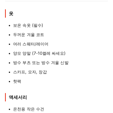
옷
보온 속옷 (필수)
두꺼운 겨울 코트
여러 스웨터/레이어
양모 양말 (7-10켤레 싸세요)
방수 부츠 또는 방수 겨울 신발
스카프, 모자, 장갑
핫팩
액세서리
온천용 작은 수건