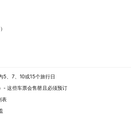
订）
5、7、10或15个旅行日
）- 这些车票会售罄且必须预订
刻表
盖