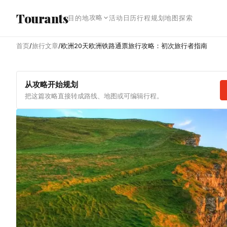
跳转到主内容
Tourants
攻略
目的地
活动日历
行程规划
地图探索
首页
/
旅行文章
/
欧洲20天欧洲铁路通票旅行攻略：初次旅行者指南
从攻略开始规划
把这篇攻略直接转成路线、地图或可编辑行程。