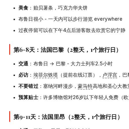
美食
：贻贝薯条，巧克力华夫饼
布鲁日很小 - 一天内可以步行游览 everywhere
过夜停留可以在下午4点后游客散去欣赏它的宁静
第6-8天：法国巴黎（2整天，1个旅行日）
交通
：布鲁日 → 巴黎 - 大力士列车2.5小时
必访
：
埃菲尔铁塔
（提前在线订票），
卢浮宫
，巴
不要错过
：塞纳河畔漫步，
蒙马特
高地和圣心大教
预算贴士
：许多博物馆对26岁以下年轻人免费（
第9-11天：法国里昂（2整天，1个旅行日）