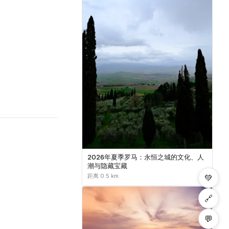
2026年夏季罗马：永恒之城的文化、人
潮与隐藏宝藏
距离 0.5 km
💚
🔗
💬