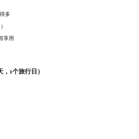
宜得多
s）
馆享用
整天，1个旅行日）