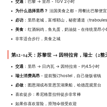
交通
：巴黎 → 里昂 - TGV 2小时
为什么选择里昂？
法国美食之都 - 用餐比巴黎便
必访
：里昂老城，富维耶山，秘密通道（traboule
美食
：红酒焖鸡，鱼丸蛋，奶油挞 - 在传统里昂小
非常适合步行，美食之城
第12-14天：苏黎世 → 因特拉肯，瑞士（2
交通
：里昂 → 日内瓦 → 因特拉肯 - 约4.5小时
瑞士消费高昂
- 提前预订hostel，自己做饭省钱
必做
：图恩湖或布里恩茨湖乘船，哈德昆观景台
喜欢徒步：希尼格普拉特徒步非常棒
如果你喜欢冒险，滑翔伞很受欢迎