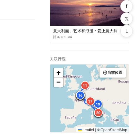
f
𝕏
L
意大利面、艺术和浪漫：爱上意大利
距离 0.5 km
关联行程
+
当前位置
−
11
3
10
12
13
14
15
16
4
6
7
17
18
19
20
1
2
5
8
9
Leaflet
|
©
OpenStreetMap