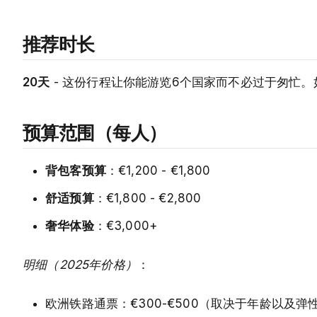
推荐时长
20天
- 这份行程让你能游览6个国家而不必过于匆忙。
预算范围（每人）
背包客预算
：€1,200 - €1,800
舒适预算
：€1,800 - €2,800
奢华体验
：€3,000+
明细（2025年价格）
：
欧洲铁路通票：€300-€500（取决于年龄以及弹