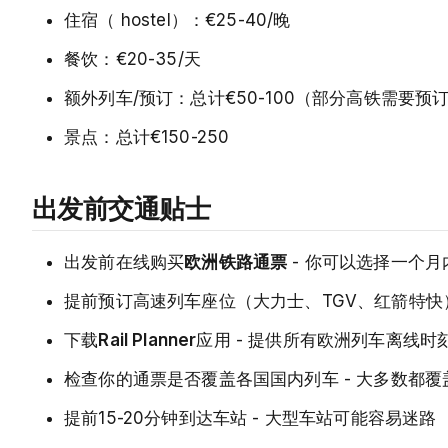
住宿（ hostel）：€25-40/晚
餐饮：€20-35/天
额外列车/预订：总计€50-100（部分高铁需要预
景点：总计€150-250
出发前交通贴士
出发前在线购买
欧洲铁路通票
- 你可以选择一个月内
提前预订高速列车座位（大力士、TGV、红箭特快
下载
Rail Planner
应用 - 提供所有欧洲列车离线时
检查你的通票是否覆盖各国国内列车 - 大多数都覆
提前15-20分钟到达车站 - 大型车站可能容易迷路