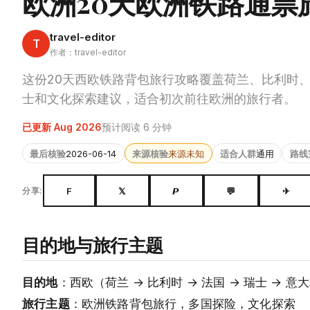
欧洲20天欧洲铁路通票
travel-editor
T
作者：travel-editor
这份20天西欧铁路背包旅行攻略覆盖荷兰、比利时
士和文化探索建议，适合初次前往欧洲的旅行者。
已更新 Aug 2026
预计阅读 6 分钟
最后核验
2026-06-14
来源核验
来源未知
适合人群
通用
路线
F
𝕏
𝙋
💬
✈
分享:
目的地与旅行主题
目的地
：西欧（荷兰 → 比利时 → 法国 → 瑞士 → 意
旅行主题
：欧洲铁路背包旅行，多国探险，文化探索