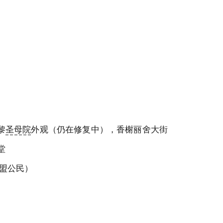
黎
圣母院
外观（仍在修复中），香榭丽舍大街
堂
欧盟公民）