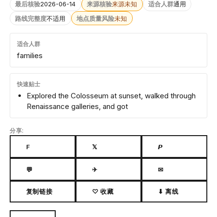
最后核验
2026-06-14
来源核验
来源未知
适合人群
通用
路线完整度
不适用
地点质量风险
未知
适合人群
families
快速贴士
Explored the Colosseum at sunset, walked through
Renaissance galleries, and got
分享:
F
𝕏
𝙋
💬
✈
✉
复制链接
♡ 收藏
⬇ 离线