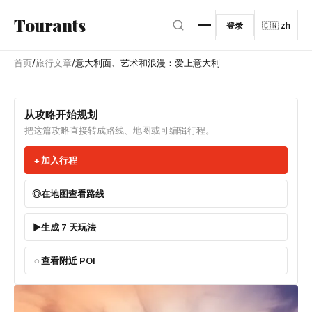
跳转到主内容
Tourants
登录
🇨🇳 zh
首页
/
旅行文章
/
意大利面、艺术和浪漫：爱上意大利
从攻略开始规划
把这篇攻略直接转成路线、地图或可编辑行程。
加入行程
在地图查看路线
生成 7 天玩法
查看附近 POI