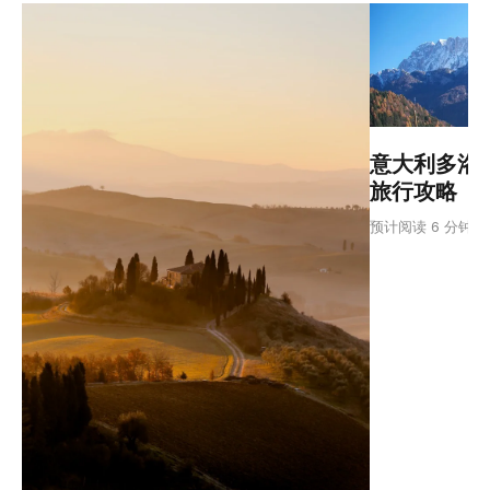
意大利多洛
旅行攻略
I
预计阅读 6 分钟