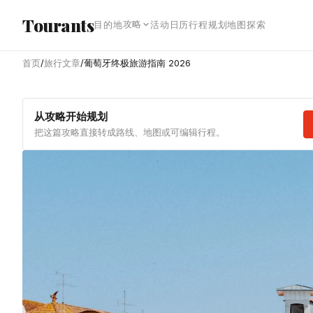
跳转到主内容
Tourants
攻略
目的地
活动日历
行程规划
地图探索
首页
/
旅行文章
/
葡萄牙终极旅游指南 2026
从攻略开始规划
把这篇攻略直接转成路线、地图或可编辑行程。