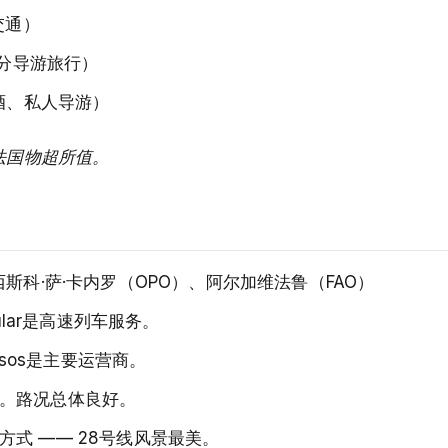
交通）
部分导游旅行）
酒、私人导游）
法国物超所值。
斯科·萨·卡内罗（OPO）、阿尔加维法鲁（FAO）
ular是高速列车服务。
ssos是主要运营商。
。路况总体良好。
式 —— 28号线风景最美。