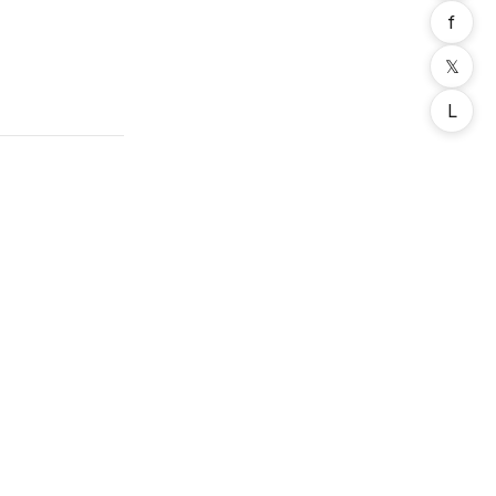
f
𝕏
L