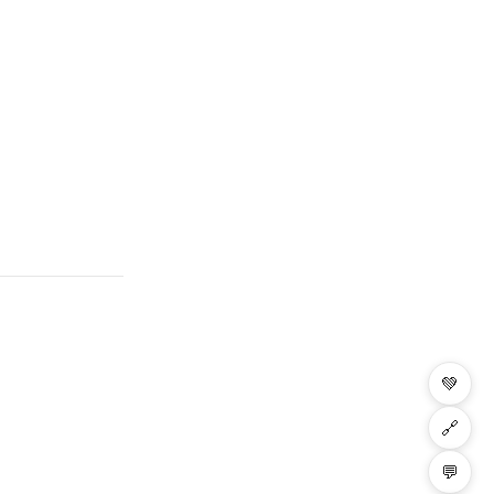
💚
🔗
💬