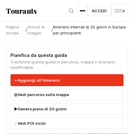
Vai al contenuto principale
Tourants
ACCEDI
🇮🇹 it
Pagina
Articoli di
Itinerario Interrail di 20 giorni in Europa
/
/
iniziale
Viaggio
per principianti
Pianifica da questa guida
Trasforma questa guida in percorso, mappa o itinerario
modificabile.
Aggiungi all'itinerario
Vedi percorso sulla mappa
Genera piano di 20 giorni
Vedi POI vicini