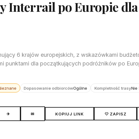
 Interrail po Europie dla
jmujący 6 krajów europejskich, z wskazówkami budże
 punktami dla początkujących podróżników po Euro
Nieznane
Dopasowanie odbiorców
Ogólne
Kompletność trasy
Nie
✈
✉
KOPIUJ LINK
♡ ZAPISZ