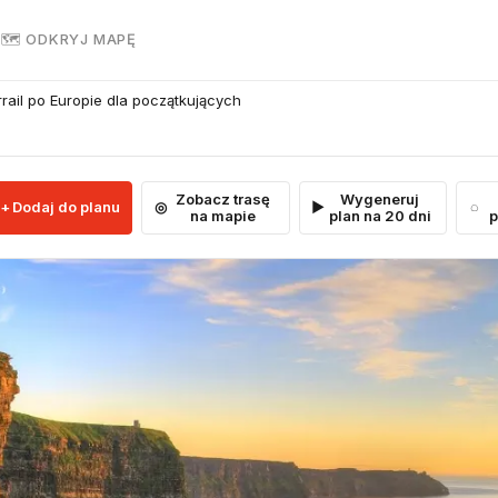
R
🗺 ODKRYJ MAPĘ
rail po Europie dla początkujących
Zobacz trasę
Wygeneruj
Dodaj do planu
na mapie
plan na 20 dni
p