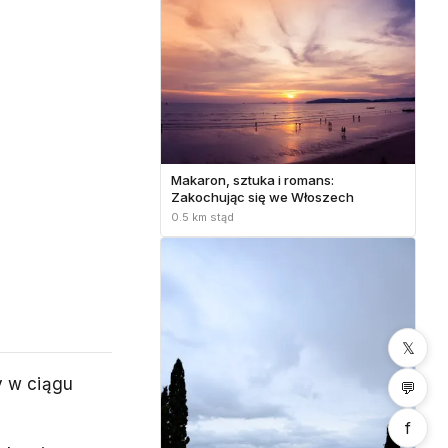
Makaron, sztuka i romans:
Zakochując się we Włoszech
0.5 km stąd
𝕏
y w ciągu
💬
f