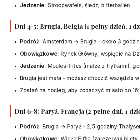
Jedzenie:
Stroopwafels, śledź, bitterballen
Dni 4-5: Brugia, Belgia (1 pełny dzień, 1 
Podróż:
Amsterdam → Brugia - około 3 godzin
Obowiązkowe:
Rynek Główny, wspięcie na Dzw
Jedzenie:
Moules-frites (małże z frytkami), go
Brugia jest mała - możesz chodzić wszędzie w
Zostań na nocleg, aby zobaczyć miasto po 16
Dni 6-8: Paryż, Francja (2 pełne dni, 1 dz
Podróż:
Brugia → Paryż - 2,5 godziny Thalys
Obowiązkowe:
Wieża Eiffla
(zarezerwuj bilety