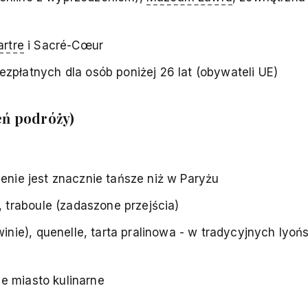
rtre
i Sacré-Cœur
zpłatnych dla osób poniżej 26 lat (obywateli UE)
ień podróży)
dzenie jest znacznie tańsze niż w Paryżu
 traboule (zadaszone przejścia)
ie), quenelle, tarta pralinowa - w tradycyjnych lyoń
e miasto kulinarne