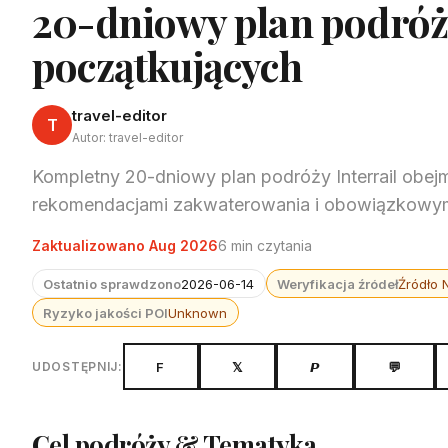
20-dniowy plan podróży
początkujących
travel-editor
T
Autor: travel-editor
Kompletny 20-dniowy plan podróży Interrail obe
rekomendacjami zakwaterowania i obowiązkowymi
Zaktualizowano Aug 2026
6 min czytania
Ostatnio sprawdzono
2026-06-14
Weryfikacja źródeł
Źródło 
Ryzyko jakości POI
Unknown
F
𝕏
𝙋
💬
UDOSTĘPNIJ:
Cel podróży & Tematyka