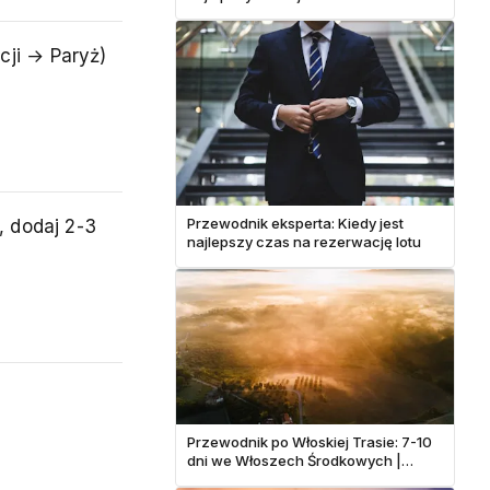
w tym roku
ji → Paryż)
Przewodnik eksperta: Kiedy jest
, dodaj 2-3
najlepszy czas na rezerwację lotu
Przewodnik po Włoskiej Trasie: 7-10
dni we Włoszech Środkowych |
Toskania i Poza