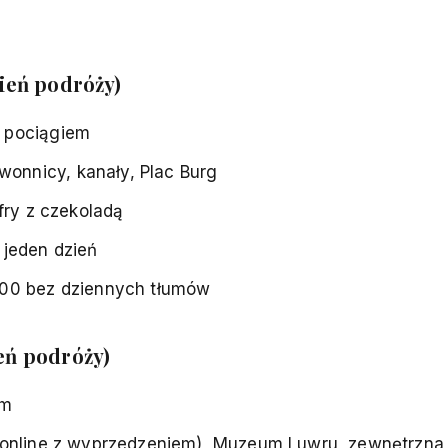
dzień podróży)
 pociągiem
onnicy, kanały, Plac Burg
fry z czekoladą
 jeden dzień
:00 bez dziennych tłumów
ień podróży)
em
 online z wyprzedzeniem),
Muzeum Luwru
, zewnętrzna