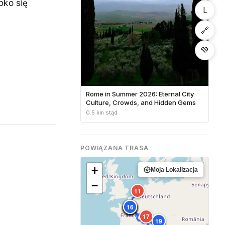
bko się
L
🔗
💚
Rome in Summer 2026: Eternal City
Culture, Crowds, and Hidden Gems
0.5 km stąd
POWIĄZANA TRASA
+
Moja Lokalizacja
−
11
3
10
12
13
14
15
16
4
6
7
17
18
19