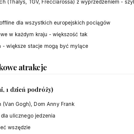
ch (Thalys, TGV, Frecciarossa) z wyprzedzeniem - szy
offline dla wszystkich europejskich pociągów
owe w każdym kraju - większość tak
m - większe stacje mogą być mylące
kowe atrakcje
i, 1 dzień podróży)
m (Van Gogh), Dom Anny Frank
dla ulicznego jedzenia
zeć wszędzie