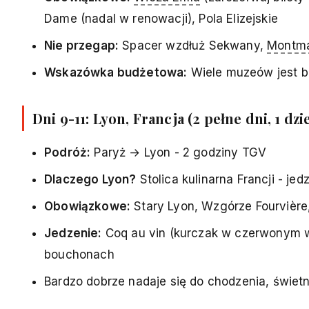
Dame (nadal w renowacji), Pola Elizejskie
Nie przegap:
Spacer wzdłuż Sekwany,
Montma
Wskazówka budżetowa:
Wiele muzeów jest be
Dni 9-11: Lyon, Francja (2 pełne dni, 1 dz
Podróż:
Paryż → Lyon - 2 godziny TGV
Dlaczego Lyon?
Stolica kulinarna Francji - je
Obowiązkowe:
Stary Lyon, Wzgórze Fourvière,
Jedzenie:
Coq au vin (kurczak w czerwonym win
bouchonach
Bardzo dobrze nadaje się do chodzenia, świetn