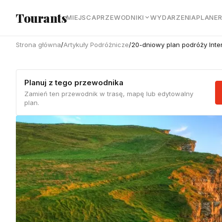
Przejdź do głównej treści
Tourants
MIEJSCA
PRZEWODNIKI
WYDARZENIA
PLANE
Strona główna
/
Artykuły Podróżnicze
/
20-dniowy plan podróży Inter
Planuj z tego przewodnika
Zamień ten przewodnik w trasę, mapę lub edytowalny
plan.