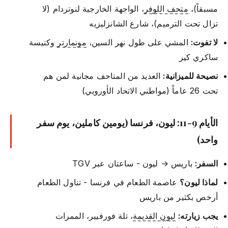
مسبقاً)،
متحف اللوفر
، الواجهة الخارجية لنوتردام (لا
تزال تحت الترميم)، شارع الشانزليزيه
لا تفوت:
المشي على طول نهر السين،
مونمارتر
وكنيسة
ساكري كير
نصيحة للميزانية:
العديد من المتاحف مجانية لمن هم
تحت 26 عاماً (مواطني الاتحاد الأوروبي)
الأيام 9-11: ليون، فرنسا (يومين كاملين، يوم سفر
واحد)
السفر:
باريس → ليون - ساعتان عبر TGV
لماذا ليون؟
عاصمة الطعام في فرنسا - تناول الطعام
أرخص بكثير من باريس
يجب زيارته:
ليون القديمة
، تلة فورفيير، الممرات