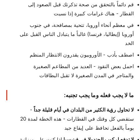
قم دائماً بالتحقق من صحة تذكرتك قبل الصعود إلى
القطار - هناك غرامات كبيرة إذا نسيت
في معظم أنحاء أوروبا، تتحية بمصافحة، في جنوب
أوروبا (إيطاليا، فرنسا) غالباً ما يتبادل الناس القبل على
الخد
اصطف بأدب - الأوروبيون يقدرون الانتظار المنظم
احمل بعض النقود - العديد من المطاعم الصغيرة
والمتاجر في المدن الصغيرة لا تقبل البطاقات
ما لا يجب فعله وما يجب تجنبه:
لا تحاول رؤية الكثير من البلدان في أيام قليلة جداً
-
ستقضي كل وقتك في القطارات - هذه الخطة لمدة 20
يوماً بالفعل تحافظ على إيقاع جيد
لا تدفع لركوب الجندولا في فينيسيا
إذا كنت على ميزانية