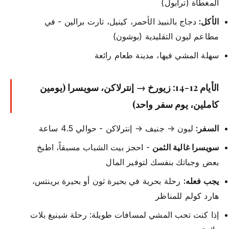
المغطاة (ترابول)
الأكل:
دجاج بالنبيذ الأحمر، كينيل، تارت برالين - في
مطاعم ليون التقليدية (بوشون)
سهلة المشي فيها، مدينة طعام رائعة
الأيام 12-14: زيورخ → إنترلاكن، سويسرا (يومين
كاملين، يوم سفر واحد)
السفر:
ليون → جنيف → إنترلاكن - حوالي 4.5 ساعة
سويسرا غالية الثمن
- احجز بيت الشباب مسبقاً، اطبخ
بعض وجباتك بنفسك لتوفير المال
يجب فعله:
رحلة بحرية في بحيرة ثون أو بحيرة برينتس،
هارد كولم للمناظر
إذا كنت تحب المشي لمسافات طويلة: رحلة شينيغ بلات