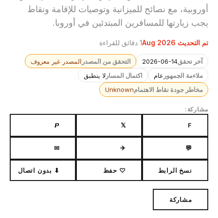
أوروبية، مع نصائح للميزانية وتوصيات للإقامة ونقاط
يجب زيارتها للمسافرين المبتدئين في أوروبا.
تم التحديث Aug 2026
1 دقائق للقراءة
آخر تحقق
2026-06-14
التحقق من المصدر
المصدر غير معروف
ملاءمة الجمهور
عام
اكتمال المسار
لا ينطبق
مخاطر جودة نقاط الاهتمام
Unknown
مشاركة:
𝙋
𝕏
F
✉
✈
💬
نسخ الرابط
♡ حفظ
⬇ بدون اتصال
مشاركة