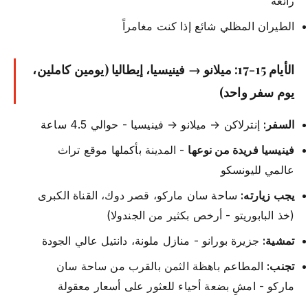
رائعة
الطيران المظلي شائع إذا كنت مغامراً
الأيام 15-17: ميلانو → فينيسيا، إيطاليا (يومين كاملين،
يوم سفر واحد)
السفر:
إنترلاكن → ميلانو → فينيسيا - حوالي 4.5 ساعة
فينيسيا فريدة من نوعها
- المدينة بأكملها موقع تراث
عالمي لليونسكو
يجب زيارته:
ساحة سان ماركو، قصر دوك، القناة الكبرى
(خذ البابوريتو - أرخص بكثير من الجندولا)
تمشية:
جزيرة بورانو - منازل ملونة، دانتيل عالي الجودة
تجنب:
المطاعم باهظة الثمن بالقرب من ساحة سان
ماركو - امشِ بضعة أحياء للعثور على أسعار معقولة