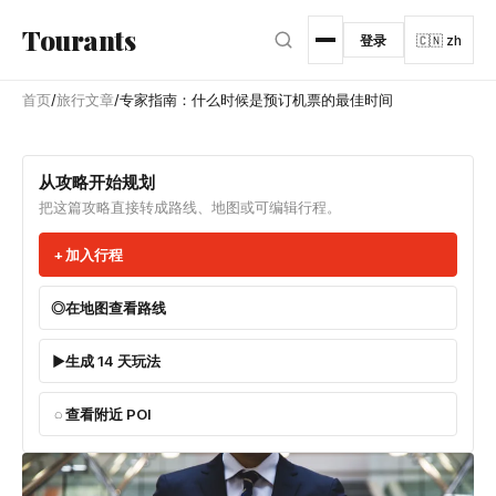
跳转到主内容
Tourants
登录
🇨🇳 zh
首页
/
旅行文章
/
专家指南：什么时候是预订机票的最佳时间
从攻略开始规划
把这篇攻略直接转成路线、地图或可编辑行程。
加入行程
在地图查看路线
生成 14 天玩法
查看附近 POI