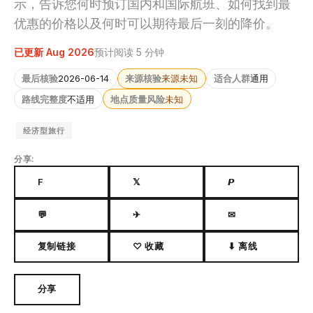
示，告诉您何时预订国内和国际航班、如何找到最
优惠的价格以及何时可以期待最后一刻的降价。
已更新 Aug 2026
预计阅读 5 分钟
最后核验
2026-06-14
来源核验
来源未知
适合人群
通用
路线完整度
不适用
地点质量风险
未知
经济型旅行
分享:
F
𝕏
𝙋
💬
✈
✉
复制链接
♡ 收藏
⬇ 离线
分享