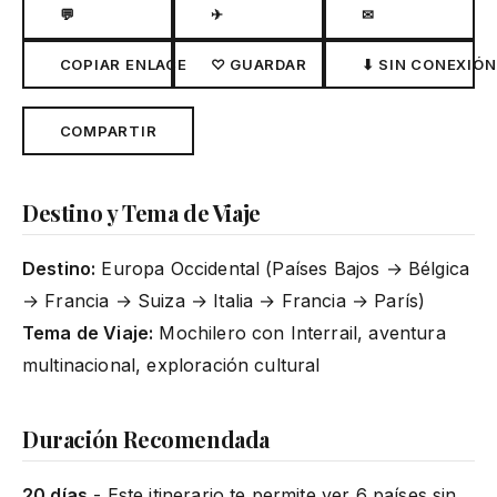
💬
✈
✉
COPIAR ENLACE
♡ GUARDAR
⬇ SIN CONEXIÓN
COMPARTIR
Destino y Tema de Viaje
Destino:
Europa Occidental (Países Bajos → Bélgica
→ Francia → Suiza → Italia → Francia → París)
Tema de Viaje:
Mochilero con Interrail, aventura
multinacional, exploración cultural
Duración Recomendada
20 días
- Este itinerario te permite ver 6 países sin