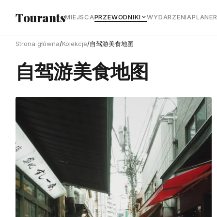
Przejdź do głównej treści
Tourants
MIEJSCA
PRZEWODNIKI
WYDARZENIA
PLANE
Strona główna
/
Kolekcje
/
自驾游美食地图
自驾游美食地图