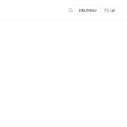
ZALOGUJ
🇵🇱 pl