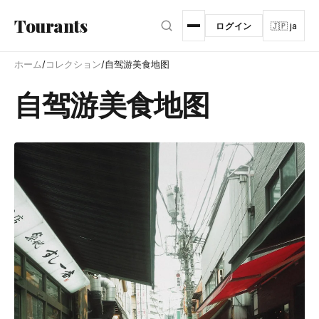
メインコンテンツへスキップ
Tourants
ログイン
🇯🇵 ja
ホーム
/
コレクション
/
自驾游美食地图
自驾游美食地图