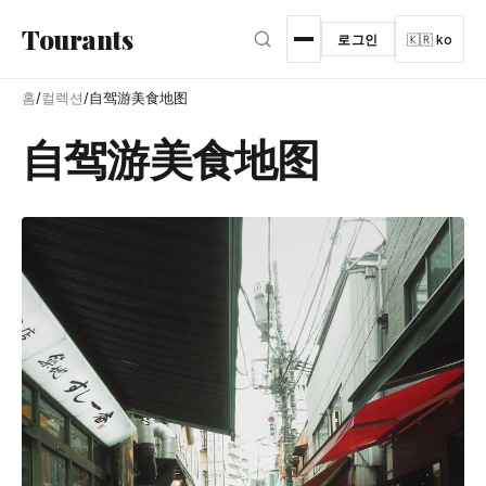
본문으로 건너뛰기
Tourants
로그인
🇰🇷 ko
홈
/
컬렉션
/
自驾游美食地图
自驾游美食地图