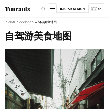
Ir al contenido principal
Tourants
INICIAR SESIÓN
🇪🇸 es
Inicio
/
Colecciones
/
自驾游美食地图
自驾游美食地图