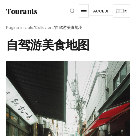
Vai al contenuto principale
Tourants
ACCEDI
🇮🇹 it
Pagina iniziale
/
Collezioni
/
自驾游美食地图
自驾游美食地图