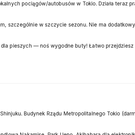
okalnych pociągów/autobusów w Tokio. Działa teraz p
m, szczególnie w szczycie sezonu. Nie ma dodatkow
 dla pieszych — noś wygodne buty! Łatwo przejdziesz
Shinjuku. Budynek Rządu Metropolitalnego Tokio (da
handlowa Nakamise, Park Ueno, Akihabara dla elektroni