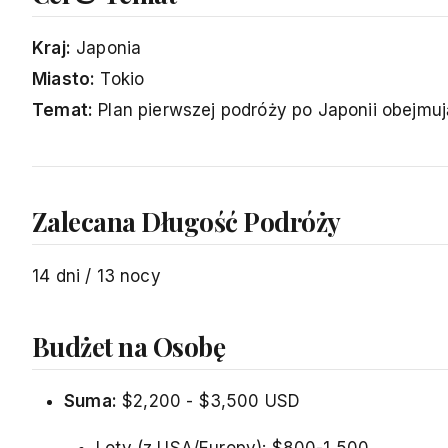
Kraj:
Japonia
Miasto:
Tokio
Temat:
Plan pierwszej podróży po Japonii obejmuj
Zalecana Długość Podróży
14 dni / 13 nocy
Budżet na Osobę
Suma:
$2,200 - $3,500 USD
Loty (z USA/Europy): $800-1,500