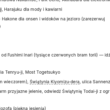
i
, Harajuku dla mody i kawiarni
 Hakone dla onsen i widoków na jezioro (zarezerwuj
)
d Fushimi Inari (tysiące czerwonych bram torii) — id
a Tenryu-ji, Most Togetsukyo
ym wieczorem),
Świątynia Kiyomizu-dera
, ulica Sannen
m przyjazne jelenie, odwiedź Świątynię Todai-ji z o
lozofa (piękna jesienią)