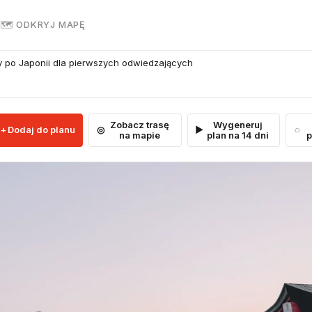
R
🗺 ODKRYJ MAPĘ
 po Japonii dla pierwszych odwiedzających
Zobacz trasę
Wygeneruj
Dodaj do planu
na mapie
plan na 14 dni
p