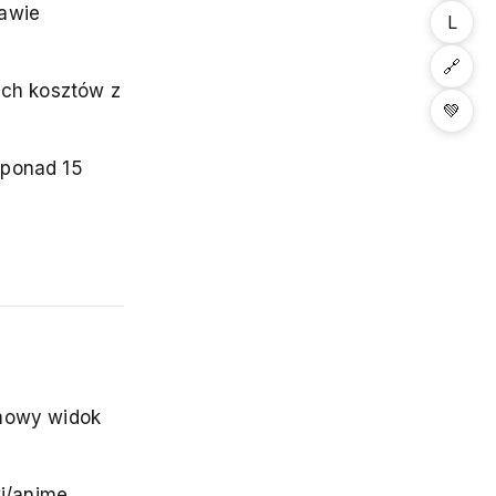
rawie
L
🔗
ych kosztów z
💚
 ponad 15
rmowy widok
ki/anime