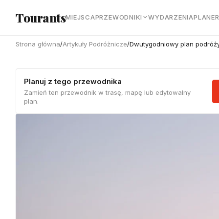
Przejdź do głównej treści
Tourants
MIEJSCA
PRZEWODNIKI
WYDARZENIA
PLANE
Strona główna
/
Artykuły Podróżnicze
/
Dwutygodniowy plan podróży
Planuj z tego przewodnika
Zamień ten przewodnik w trasę, mapę lub edytowalny
plan.