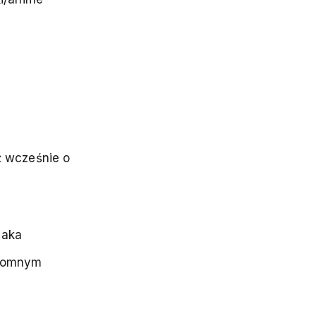
ź wcześnie o
zaka
gromnym