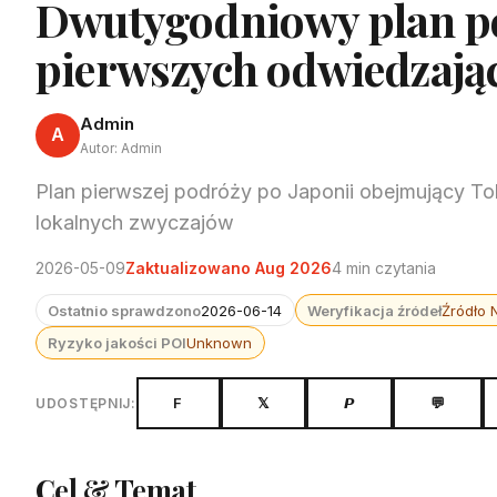
Dwutygodniowy plan po
pierwszych odwiedzają
Admin
A
Autor: Admin
Plan pierwszej podróży po Japonii obejmujący Tok
lokalnych zwyczajów
2026-05-09
Zaktualizowano Aug 2026
4 min czytania
Ostatnio sprawdzono
2026-06-14
Weryfikacja źródeł
Źródło 
Ryzyko jakości POI
Unknown
F
𝕏
𝙋
💬
UDOSTĘPNIJ:
Cel & Temat