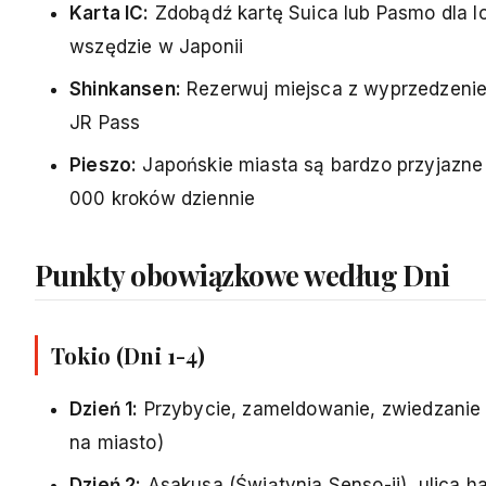
Karta IC:
Zdobądź kartę Suica lub Pasmo dla l
wszędzie w Japonii
Shinkansen:
Rezerwuj miejsca z wyprzedzenie
JR Pass
Pieszo:
Japońskie miasta są bardzo przyjazne
000 kroków dziennie
Punkty obowiązkowe według Dni
Tokio (Dni 1-4)
Dzień 1:
Przybycie, zameldowanie, zwiedzanie 
na miasto)
Dzień 2:
Asakusa (
Świątynia Senso-ji
), ulica 