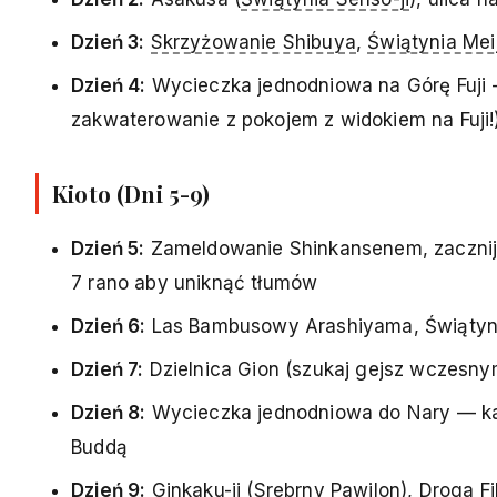
Dzień 3:
Skrzyżowanie Shibuya
,
Świątynia Meij
Dzień 4:
Wycieczka jednodniowa na Górę Fuji -
zakwaterowanie z pokojem z widokiem na Fuji!
Kioto (Dni 5-9)
Dzień 5:
Zameldowanie Shinkansenem, zacznij o
7 rano aby uniknąć tłumów
Dzień 6:
Las Bambusowy Arashiyama, Świątyni
Dzień 7:
Dzielnica Gion (szukaj gejsz wczesn
Dzień 8:
Wycieczka jednodniowa do Nary — kar
Buddą
Dzień 9:
Ginkaku-ji (Srebrny Pawilon), Droga Fi