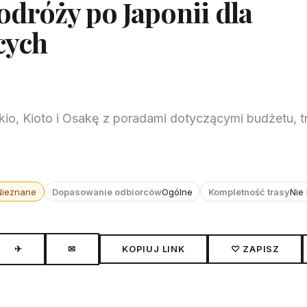
dróży po Japonii dla
cych
io, Kioto i Osakę z poradami dotyczącymi budżetu, tr
Nieznane
Dopasowanie odbiorców
Ogólne
Kompletność trasy
Nie
✈
✉
KOPIUJ LINK
♡ ZAPISZ