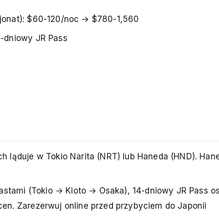
sjonat): $60-120/noc → $780-1,560
14-dniowy JR Pass
ląduje w Tokio Narita (NRT) lub Haneda (HND). Hane
astami (Tokio → Kioto → Osaka), 14-dniowy JR Pass o
n. Zarezerwuj online przed przybyciem do Japonii