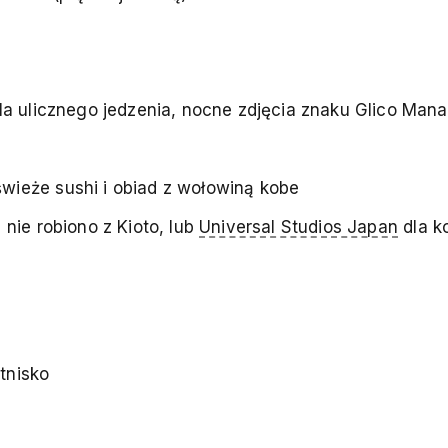
la ulicznego jedzenia, nocne zdjęcia znaku Glico Mana
ieże sushi i obiad z wołowiną kobe
nie robiono z Kioto, lub
Universal Studios Japan
dla k
tnisko