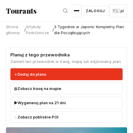
Przejdź do głównej treści
Tourants
ZALOGUJ
🇵🇱 pl
Strona
Artykuły
3 Tygodnie w Japonii: Kompletny Plan
/
/
główna
Podróżnicze
dla Początkujących
Planuj z tego przewodnika
Zamień ten przewodnik w trasę, mapę lub edytowalny plan.
Dodaj do planu
Zobacz trasę na mapie
Wygeneruj plan na 21 dni
Zobacz pobliskie POI