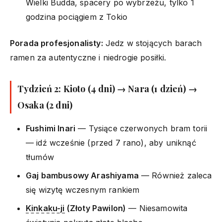
Wielki Budda, spacery po wybrzeżu, tylko 1
godzina pociągiem z Tokio
Porada profesjonalisty:
Jedz w stojących barach
ramen za autentyczne i niedrogie posiłki.
Tydzień 2: Kioto (4 dni) → Nara (1 dzień) →
Osaka (2 dni)
Fushimi Inari
— Tysiące czerwonych bram torii
— idź wcześnie (przed 7 rano), aby uniknąć
tłumów
Gaj bambusowy Arashiyama
— Również zaleca
się wizytę wczesnym rankiem
Kinkaku-ji
(Złoty Pawilon)
— Niesamowita