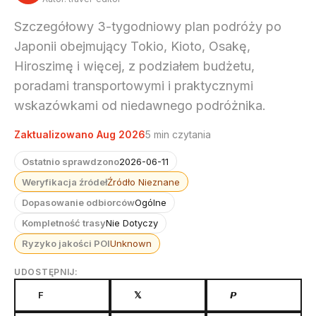
Szczegółowy 3-tygodniowy plan podróży po
Japonii obejmujący Tokio, Kioto, Osakę,
Hiroszimę i więcej, z podziałem budżetu,
poradami transportowymi i praktycznymi
wskazówkami od niedawnego podróżnika.
Zaktualizowano Aug 2026
5 min czytania
Ostatnio sprawdzono
2026-06-11
Weryfikacja źródeł
Źródło Nieznane
Dopasowanie odbiorców
Ogólne
Kompletność trasy
Nie Dotyczy
Ryzyko jakości POI
Unknown
UDOSTĘPNIJ:
F
𝕏
𝙋