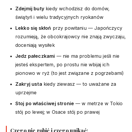
Zdejmij buty
kiedy wchodzisz do domów,
świątyń i wielu tradycyjnych ryokanów
Lekko się skłoń
przy powitaniu — Japończycy
rozumieją, że obcokrajowcy nie znają zwyczaju,
doceniają wysiłek
Jedz pałeczkami
— nie ma problemu jeśli nie
jesteś ekspertem, po prostu nie wbijaj ich
pionowo w ryż (to jest związane z pogrzebami)
Zakryj usta
kiedy ziewasz — to uważane za
uprzejme
Stoj po właściwej stronie
— w metrze w Tokio
stój po lewej; w Osace stój po prawej
Czego nie robić i czego unikać: