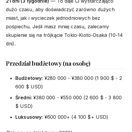
21 dni (3 tygodnie)
— To daje Ci wystarczająco
dużo czasu, aby doświadczyć zarówno dużych
miast, jak i wycieczek jednodniowych bez
pośpiechu. Jeśli masz mniej czasu, zalecamy
skupienie się na trójkącie Tokio-Kioto-Osaka (10-14
dni).
Przedział budżetowy (na osobę)
Budżetowy:
¥280 000 - ¥380 000 (1 900 $ - 2
600 $ USD)
Średni:
¥380 000 - ¥550 000 (2 600 $ - 3 800
$ USD)
Luksusowy:
¥600 000+ (4 100 $+ USD)