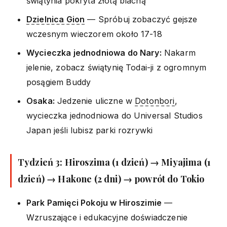
świątynia pokryta złotą blachą
Dzielnica Gion
— Spróbuj zobaczyć gejsze
wczesnym wieczorem około 17-18
Wycieczka jednodniowa do Nary:
Nakarm
jelenie, zobacz świątynię Todai-ji z ogromnym
posągiem Buddy
Osaka:
Jedzenie uliczne w
Dotonbori
,
wycieczka jednodniowa do Universal Studios
Japan jeśli lubisz parki rozrywki
Tydzień 3: Hiroszima (1 dzień) → Miyajima (1
dzień) → Hakone (2 dni) → powrót do Tokio
Park Pamięci Pokoju w Hiroszimie
—
Wzruszające i edukacyjne doświadczenie