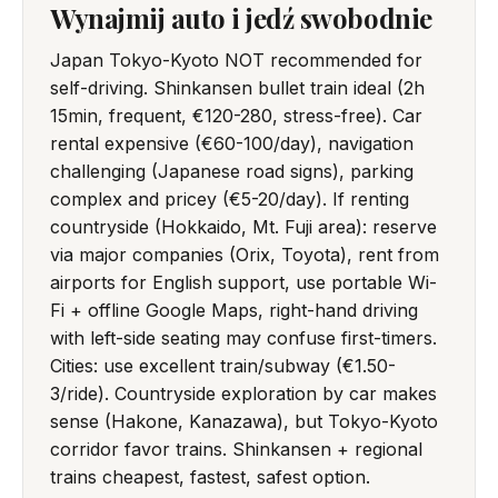
Wynajmij auto i jedź swobodnie
Japan Tokyo-Kyoto NOT recommended for
self-driving. Shinkansen bullet train ideal (2h
15min, frequent, €120-280, stress-free). Car
rental expensive (€60-100/day), navigation
challenging (Japanese road signs), parking
complex and pricey (€5-20/day). If renting
countryside (Hokkaido, Mt. Fuji area): reserve
via major companies (Orix, Toyota), rent from
airports for English support, use portable Wi-
Fi + offline Google Maps, right-hand driving
with left-side seating may confuse first-timers.
Cities: use excellent train/subway (€1.50-
3/ride). Countryside exploration by car makes
sense (Hakone, Kanazawa), but Tokyo-Kyoto
corridor favor trains. Shinkansen + regional
trains cheapest, fastest, safest option.