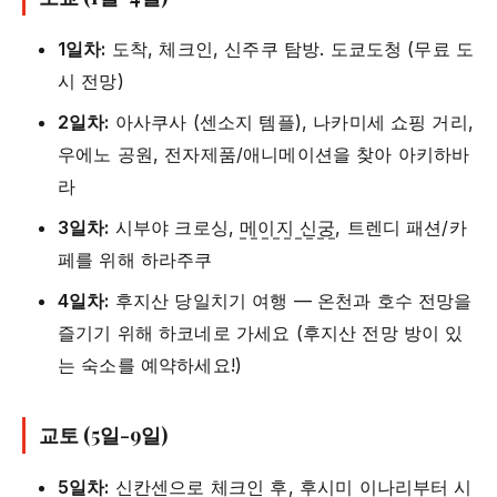
1일차:
도착, 체크인, 신주쿠 탐방. 도쿄도청 (무료 도
시 전망)
2일차:
아사쿠사 (센소지 템플), 나카미세 쇼핑 거리,
우에노 공원, 전자제품/애니메이션을 찾아 아키하바
라
3일차:
시부야 크로싱,
메이지 신궁
, 트렌디 패션/카
페를 위해 하라주쿠
4일차:
후지산 당일치기 여행 — 온천과 호수 전망을
즐기기 위해 하코네로 가세요 (후지산 전망 방이 있
는 숙소를 예약하세요!)
교토 (5일-9일)
5일차:
신칸센으로 체크인 후, 후시미 이나리부터 시