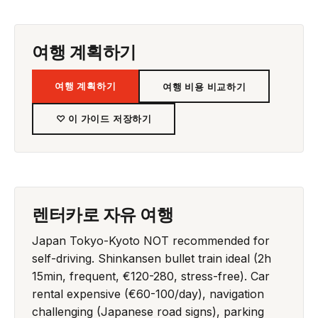
여행 계획하기
여행 계획하기
여행 비용 비교하기
♡ 이 가이드 저장하기
렌터카로 자유 여행
Japan Tokyo-Kyoto NOT recommended for
self-driving. Shinkansen bullet train ideal (2h
15min, frequent, €120-280, stress-free). Car
rental expensive (€60-100/day), navigation
challenging (Japanese road signs), parking