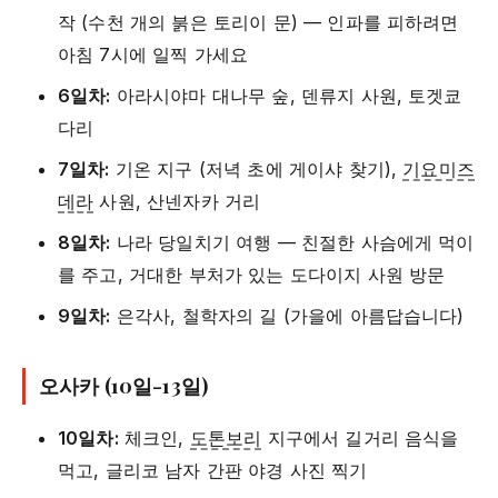
작 (수천 개의 붉은 토리이 문) — 인파를 피하려면
아침 7시에 일찍 가세요
6일차:
아라시야마 대나무 숲, 덴류지 사원, 토겟쿄
다리
7일차:
기온 지구 (저녁 초에 게이샤 찾기),
기요미즈
데라
사원, 산넨자카 거리
8일차:
나라 당일치기 여행 — 친절한 사슴에게 먹이
를 주고, 거대한 부처가 있는 도다이지 사원 방문
9일차:
은각사, 철학자의 길 (가을에 아름답습니다)
오사카 (10일-13일)
10일차:
체크인,
도톤보리
지구에서 길거리 음식을
먹고, 글리코 남자 간판 야경 사진 찍기