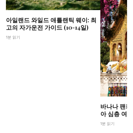
아일랜드 와일드 애틀랜틱 웨이: 최
고의 자가운전 가이드 (10-14일)
1분 읽기
바나나 팬케
아 심층 여
1분 읽기