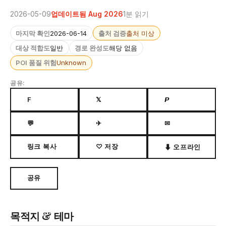
2026-05-09
업데이트됨 Aug 2026
1분 읽기
마지막 확인
2026-06-14
출처 검증
출처 미상
대상 적합도
일반
경로 완성도
해당 없음
POI 품질 위험
Unknown
공유:
F
𝕏
𝙋
💬
✈
✉
링크 복사
♡ 저장
⬇ 오프라인
공유
목적지 & 테마