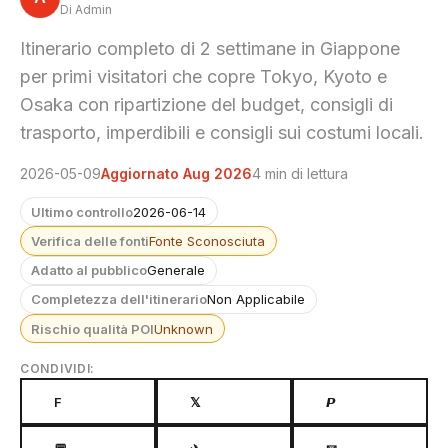
Di Admin
Itinerario completo di 2 settimane in Giappone
per primi visitatori che copre Tokyo, Kyoto e
Osaka con ripartizione del budget, consigli di
trasporto, imperdibili e consigli sui costumi locali.
2026-05-09
Aggiornato Aug 2026
4 min di lettura
Ultimo controllo
2026-06-14
Verifica delle fonti
Fonte Sconosciuta
Adatto al pubblico
Generale
Completezza dell'itinerario
Non Applicabile
Rischio qualità POI
Unknown
CONDIVIDI:
F
𝕏
𝙋