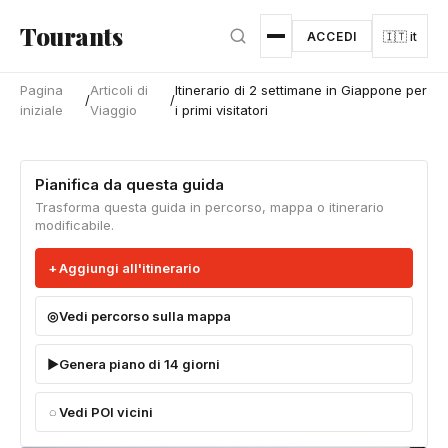
Vai al contenuto principale
Tourants
ACCEDI
🇮🇹 it
Pagina
Articoli di
Itinerario di 2 settimane in Giappone per
/
/
iniziale
Viaggio
i primi visitatori
Pianifica da questa guida
Trasforma questa guida in percorso, mappa o itinerario
modificabile.
Aggiungi all'itinerario
Vedi percorso sulla mappa
Genera piano di 14 giorni
Vedi POI vicini