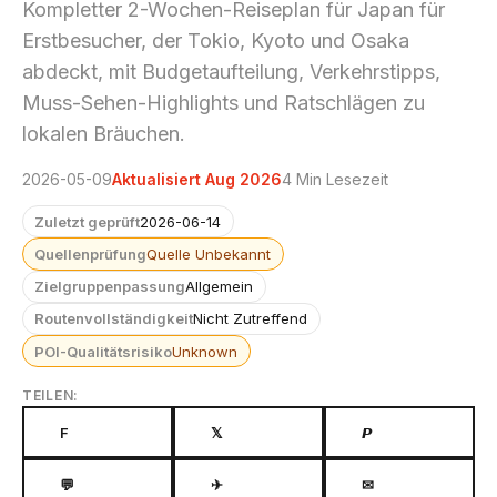
Kompletter 2-Wochen-Reiseplan für Japan für
Erstbesucher, der Tokio, Kyoto und Osaka
abdeckt, mit Budgetaufteilung, Verkehrstipps,
Muss-Sehen-Highlights und Ratschlägen zu
lokalen Bräuchen.
2026-05-09
Aktualisiert Aug 2026
4 Min Lesezeit
Zuletzt geprüft
2026-06-14
Quellenprüfung
Quelle Unbekannt
Zielgruppenpassung
Allgemein
Routenvollständigkeit
Nicht Zutreffend
POI-Qualitätsrisiko
Unknown
TEILEN:
F
𝕏
𝙋
💬
✈
✉