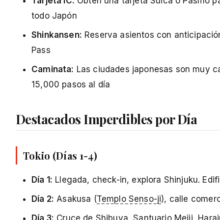
Tarjeta IC:
Obtén una tarjeta Suica o Pasmo pa
todo Japón
Shinkansen:
Reserva asientos con anticipació
Pass
Caminata:
Las ciudades japonesas son muy c
15,000 pasos al día
Destacados Imperdibles por Día
Tokio (Días 1-4)
Día 1:
Llegada, check-in, explora Shinjuku. Edifi
Día 2:
Asakusa (
Templo Senso-ji
), calle comer
Día 3:
Cruce de Shibuya
,
Santuario Meiji
, Hara