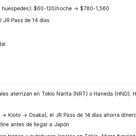
e huéspedes): $60-120/noche → $780-1,560
l JR Pass de 14 días
tal
ales aterrizan en Tokio Narita (NRT) o Haneda (HND). 
o → Kioto → Osaka), el JR Pass de 14 días ahorra diner
line antes de llegar a Japón