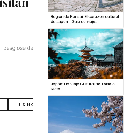
isitan
Región de Kansai: El corazón cultural
de Japón - Guía de viaje
independiente
on desglose de
Japón: Un Viaje Cultural de Tokio a
Kioto
⬇ SIN CONEXIÓN