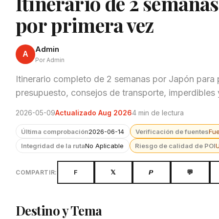
Itinerario de 2 semanas
por primera vez
Admin
A
Por Admin
Itinerario completo de 2 semanas por Japón para 
presupuesto, consejos de transporte, imperdibles
2026-05-09
Actualizado Aug 2026
4 min de lectura
Última comprobación
2026-06-14
Verificación de fuentes
Fu
Integridad de la ruta
No Aplicable
Riesgo de calidad de POI
F
𝕏
𝙋
💬
COMPARTIR:
Destino y Tema