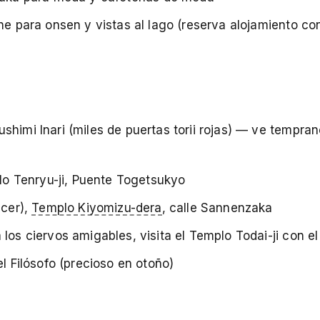
ne para onsen y vistas al lago (reserva alojamiento co
himi Inari (miles de puertas torii rojas) — ve tempra
 Tenryu-ji, Puente Togetsukyo
ecer),
Templo Kiyomizu-dera
, calle Sannenzaka
los ciervos amigables, visita el Templo Todai-ji con e
l Filósofo (precioso en otoño)