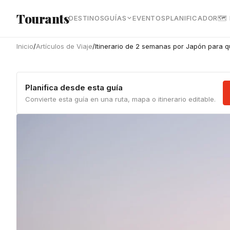
Ir al contenido principal
Tourants
DESTINOS
GUÍAS
EVENTOS
PLANIFICADOR
🗺
Inicio
/
Artículos de Viaje
/
Itinerario de 2 semanas por Japón para q
Planifica desde esta guía
Convierte esta guía en una ruta, mapa o itinerario editable.