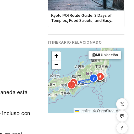
Kyoto POI Route Guide: 3 Days of
Temples, Food Streets, and Easy
Transit
ITINERARIO RELACIONADO
+
Mi Ubicación
−
4
2
6
7
1
5
3
Haneda está
𝕏
Leaflet
|
©
OpenStreetMap
o incluso con
💬
f