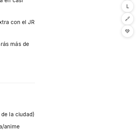
a en casi
L
🔗
tra con el JR
💚
arás más de
 de la ciudad)
ca/anime