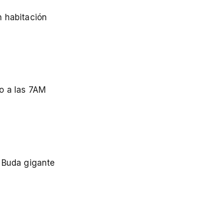
n habitación
no a las 7AM
l Buda gigante