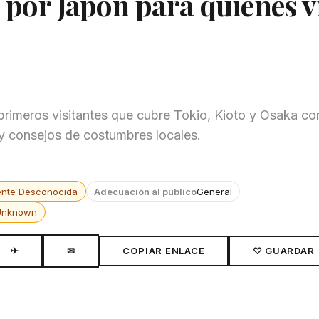
 por Japón para quienes v
primeros visitantes que cubre Tokio, Kioto y Osaka c
 y consejos de costumbres locales.
ente Desconocida
Adecuación al público
General
Unknown
✈
✉
COPIAR ENLACE
♡ GUARDAR