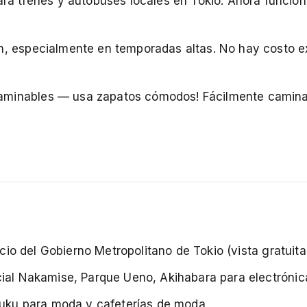
ra trenes y autobuses locales en Tokio. Ahora funcion
n, especialmente en temporadas altas. No hay costo ex
aminables — usa zapatos cómodos! Fácilmente camin
cio del Gobierno Metropolitano de Tokio (vista gratuita
cial Nakamise, Parque Ueno, Akihabara para electróni
juku para moda y cafeterías de moda