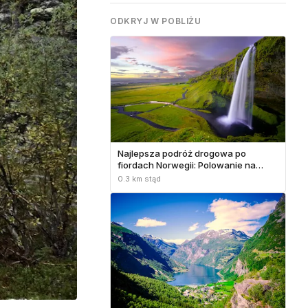
ODKRYJ W POBLIŻU
Najlepsza podróż drogowa po
fiordach Norwegii: Polowanie na
słońce o północy w maju-czerwcu
0.3 km stąd
2026