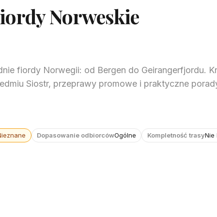
Fiordy Norweskie
dnie fiordy Norwegii: od Bergen do Geirangerfjordu. K
miu Siostr, przeprawy promowe i praktyczne porady
Nieznane
Dopasowanie odbiorców
Ogólne
Kompletność trasy
Nie