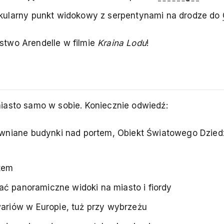
akularny punkt widokowy z serpentynami na drodze do
lestwo Arendelle w filmie
Kraina Lodu
!
iasto samo w sobie. Koniecznie odwiedź:
rewniane budynki nad portem, Obiekt Światowego Dzied
tem
iać panoramiczne widoki na miasto i fiordy
wariów w Europie, tuż przy wybrzeżu