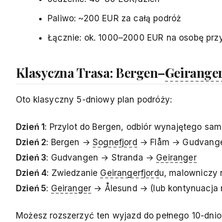
Paliwo: ~200 EUR za całą podróż
Łącznie: ok. 1000–2000 EUR na osobę prz
Klasyczna Trasa: Bergen–
Geirange
Oto klasyczny 5-dniowy plan podróży:
Dzień 1
: Przylot do Bergen, odbiór wynajętego sa
Dzień 2
: Bergen →
Sognefjord
→ Flåm → Gudvangen 
Dzień 3
: Gudvangen → Stranda →
Geiranger
Dzień 4
: Zwiedzanie
Geirangerfjord
u, malowniczy
Dzień 5
:
Geiranger
→ Ålesund → (lub kontynuacja n
Możesz rozszerzyć ten wyjazd do pełnego 10-dniow