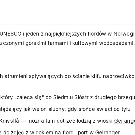
UNESCO i jeden z najpiękniejszych fiordów w Norwegi
uszczonymi górskimi farmami i kultowymi wodospadami.
ch strumieni spływających po ścianie klifu naprzeciw
który „zaleca się" do Siedmiu Sióstr z drugiego brzegu
lądający jak welon ślubny, gdy słońce świeci od tyłu
 Knivsflå — można tam dotrzeć łodzią z wioski
Geirang
e do zdjęć z widokiem na fiord i port w
Geiranger