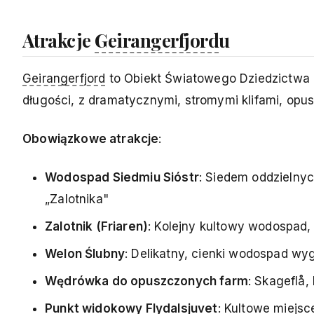
Atrakcje
Geirangerfjord
u
Geirangerfjord
to Obiekt Światowego Dziedzictwa 
długości, z dramatycznymi, stromymi klifami, op
Obowiązkowe atrakcje
:
Wodospad Siedmiu Sióstr
: Siedem oddzielny
„Zalotnika"
Zalotnik (Friaren)
: Kolejny kultowy wodospad, 
Welon Ślubny
: Delikatny, cienki wodospad wyg
Wędrówka do opuszczonych farm
: Skageflå,
Punkt widokowy Flydalsjuvet
: Kultowe miejsc