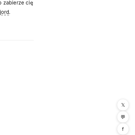
p zabierze cię
jord
.
𝕏
💬
f