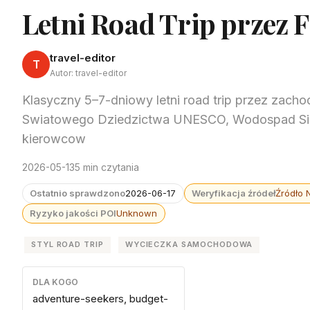
Letni Road Trip przez 
travel-editor
T
Autor: travel-editor
Klasyczny 5–7-dniowy letni road trip przez zacho
Swiatowego Dziedzictwa UNESCO, Wodospad Sied
kierowcow
2026-05-13
5 min czytania
Ostatnio sprawdzono
2026-06-17
Weryfikacja źródeł
Źródło 
Ryzyko jakości POI
Unknown
STYL ROAD TRIP
WYCIECZKA SAMOCHODOWA
DLA KOGO
adventure-seekers, budget-