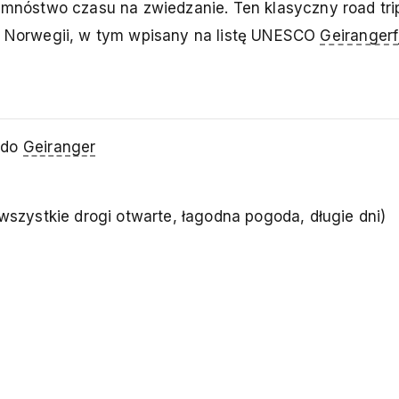
ą mnóstwo czasu na zwiedzanie. Ten klasyczny road tri
ów Norwegii, w tym wpisany na listę UNESCO
Geirangerf
 do
Geiranger
(wszystkie drogi otwarte, łagodna pogoda, długie dni)