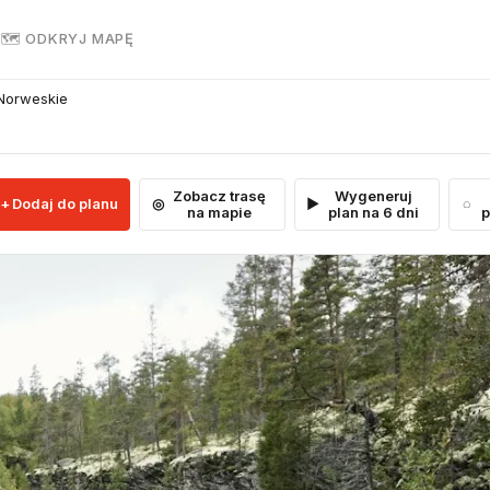
R
🗺 ODKRYJ MAPĘ
 Norweskie
Zobacz trasę
Wygeneruj
Dodaj do planu
na mapie
plan na 6 dni
p