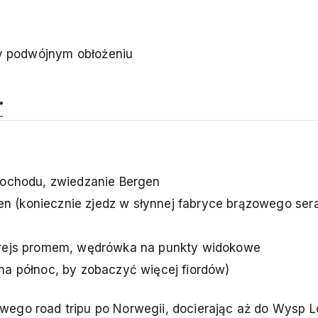
y podwójnym obłożeniu
r
mochodu, zwiedzanie Bergen
(koniecznie zjedz w słynnej fabryce brązowego ser
 rejs promem, wędrówka na punkty widokowe
a północ, by zobaczyć więcej fiordów)
ego road tripu po Norwegii, docierając aż do Wysp L