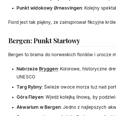
Punkt widokowy Ørnesvingen
: Kolejny spekt
Fiord jest tak piękny, że zainspirował fikcyjne kró
Bergen: Punkt Startowy
Bergen to brama do norweskich fiordów i urocze m
Nabrzeże
Bryggen
: Kolorowe, historyczne d
UNESCO
Targ Rybny
: Świeże owoce morza tuż nad por
Góra Fløyen
: Wjedź kolejką linową, by podziw
Akwarium w Bergen
: Jedno z najlepszych ak