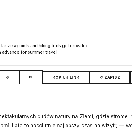
lar viewpoints and hiking trails get crowded
 advance for summer travel
✈
✉
KOPIUJ LINK
♡ ZAPISZ
spektakularnych cudów natury na Ziemi, gdzie strome, 
mi. Lato to absolutnie najlepszy czas na wizytę — ws