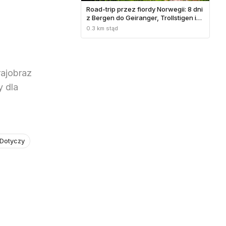
Road-trip przez fiordy Norwegii: 8 dni
z Bergen do Geiranger, Trollstigen i
Atlantic Road
0.3 km stąd
rajobraz
 dla
 Dotyczy