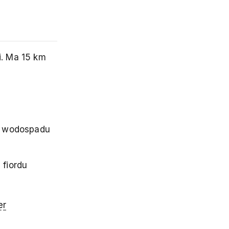
i. Ma 15 km
ko wodospadu
 fiordu
er