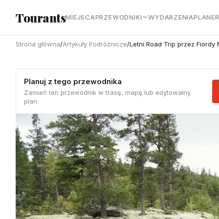
Przejdź do głównej treści
Tourants
MIEJSCA
PRZEWODNIKI
WYDARZENIA
PLANE
Strona główna
/
Artykuły Podróżnicze
/
Letni Road Trip przez Fiordy
Planuj z tego przewodnika
Zamień ten przewodnik w trasę, mapę lub edytowalny
plan.