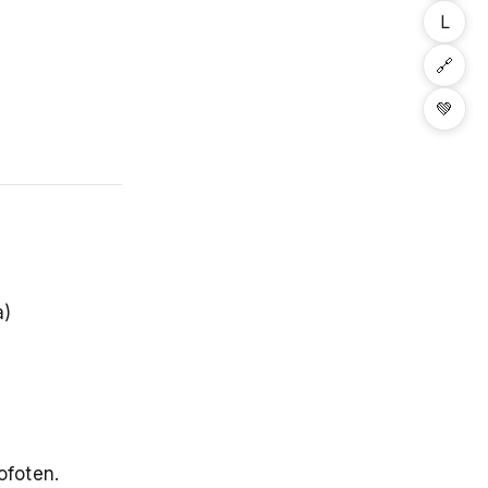
L
🔗
💚
a)
ofoten.