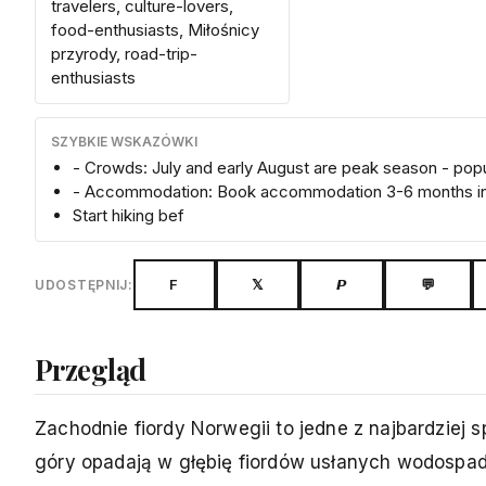
travelers, culture-lovers,
food-enthusiasts, Miłośnicy
przyrody, road-trip-
enthusiasts
SZYBKIE WSKAZÓWKI
- Crowds: July and early August are peak season - popu
- Accommodation: Book accommodation 3-6 months in
Start hiking bef
F
𝕏
𝙋
💬
UDOSTĘPNIJ:
Przegląd
Zachodnie fiordy Norwegii to jedne z najbardziej 
góry opadają w głębię fiordów usłanych wodospada