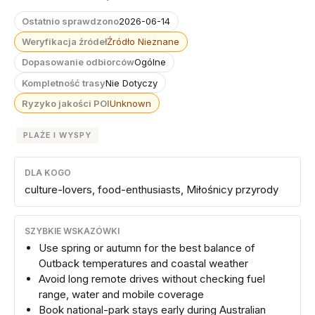
Ostatnio sprawdzono
2026-06-14
Weryfikacja źródeł
Źródło Nieznane
Dopasowanie odbiorców
Ogólne
Kompletność trasy
Nie Dotyczy
Ryzyko jakości POI
Unknown
PLAŻE I WYSPY
DLA KOGO
culture-lovers, food-enthusiasts, Miłośnicy przyrody
SZYBKIE WSKAZÓWKI
Use spring or autumn for the best balance of
Outback temperatures and coastal weather
Avoid long remote drives without checking fuel
range, water and mobile coverage
Book national-park stays early during Australian