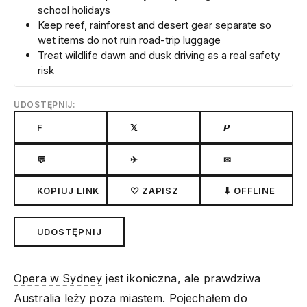
school holidays
Keep reef, rainforest and desert gear separate so
wet items do not ruin road-trip luggage
Treat wildlife dawn and dusk driving as a real safety
risk
UDOSTĘPNIJ:
F
𝕏
𝙋
💬
✈
✉
KOPIUJ LINK
♡ ZAPISZ
⬇ OFFLINE
UDOSTĘPNIJ
Opera w Sydney
jest ikoniczna, ale prawdziwa
Australia leży poza miastem. Pojechałem do