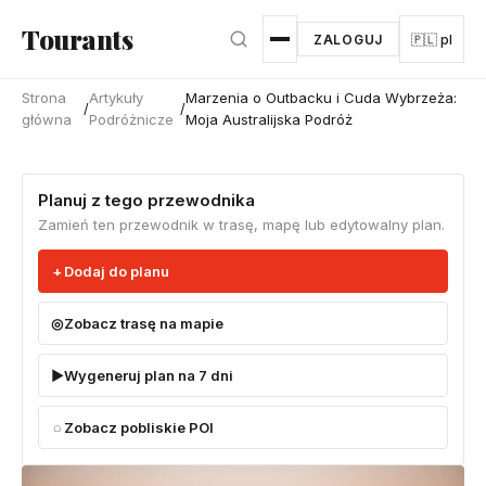
Przejdź do głównej treści
Tourants
ZALOGUJ
🇵🇱 pl
Strona
Artykuły
Marzenia o Outbacku i Cuda Wybrzeża:
/
/
główna
Podróżnicze
Moja Australijska Podróż
Planuj z tego przewodnika
Zamień ten przewodnik w trasę, mapę lub edytowalny plan.
Dodaj do planu
Zobacz trasę na mapie
Wygeneruj plan na 7 dni
Zobacz pobliskie POI