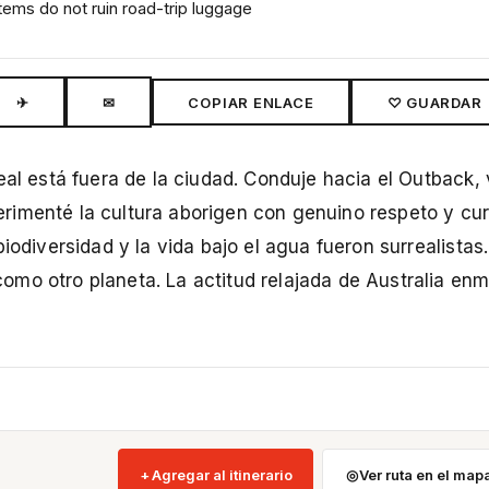
tems do not ruin road-trip luggage
✈
✉
COPIAR ENLACE
♡ GUARDAR
al está fuera de la ciudad. Conduje hacia el Outback, v
rimenté la cultura aborigen con genuino respeto y cur
iodiversidad y la vida bajo el agua fueron surrealistas
mo otro planeta. La actitud relajada de Australia enm
Agregar al itinerario
Ver ruta en el map