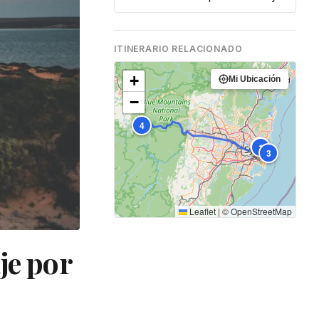
Cairns
ITINERARIO RELACIONADO
+
Mi Ubicación
−
4
2
1
3
Leaflet
|
©
OpenStreetMap
je por