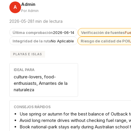
Admin
A
Por Admin
2026-05-28
1 min de lectura
Última comprobación
2026-06-14
Verificación de fuentes
Fu
Integridad de la ruta
No Aplicable
Riesgo de calidad de POI
PLAYAS E ISLAS
IDEAL PARA
culture-lovers, food-
enthusiasts, Amantes de la
naturaleza
CONSEJOS RÁPIDOS
Use spring or autumn for the best balance of Outback 
Avoid long remote drives without checking fuel range,
Book national-park stays early during Australian school 