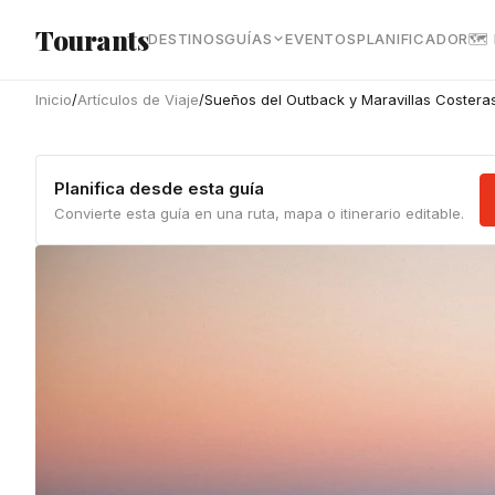
Ir al contenido principal
Tourants
DESTINOS
GUÍAS
EVENTOS
PLANIFICADOR
🗺
Inicio
/
Artículos de Viaje
/
Sueños del Outback y Maravillas Costeras:
Planifica desde esta guía
Convierte esta guía en una ruta, mapa o itinerario editable.