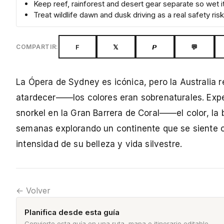
Keep reef, rainforest and desert gear separate so wet i
Treat wildlife dawn and dusk driving as a real safety risk
F
𝕏
𝙋
💬
COMPARTIR:
La Ópera de Sydney es icónica, pero la Australia re
atardecer——los colores eran sobrenaturales. Expe
snorkel en la Gran Barrera de Coral——el color, la b
semanas explorando un continente que se siente co
intensidad de su belleza y vida silvestre.
← Volver
Planifica desde esta guía
Convierte esta guía en una ruta, mapa o itinerario editable.