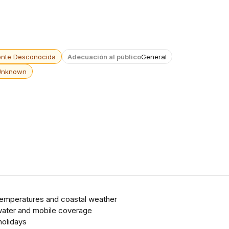
ente Desconocida
Adecuación al público
General
Unknown
temperatures and coastal weather
 water and mobile coverage
holidays