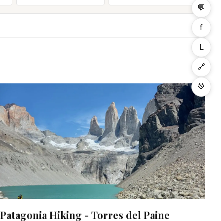
💬
f
L
🔗
💚
Patagonia Hiking - Torres del Paine