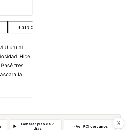
⬇ SIN CONEXIÓN
i Uluru al
iosidad. Hice
. Pasé tres
ascara la
𝕏
Generar plan de 7
a
Ver POI cercanos
días