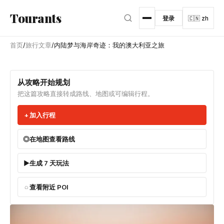
跳转到主内容
Tourants
登录
🇨🇳 zh
首页
/
旅行文章
/
内陆梦与海岸奇迹：我的澳大利亚之旅
从攻略开始规划
把这篇攻略直接转成路线、地图或可编辑行程。
加入行程
在地图查看路线
生成 7 天玩法
查看附近 POI