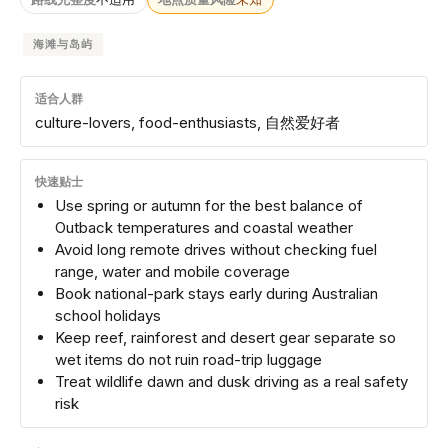
海滩与岛屿
适合人群
culture-lovers, food-enthusiasts, 自然爱好者
快速贴士
Use spring or autumn for the best balance of
Outback temperatures and coastal weather
Avoid long remote drives without checking fuel
range, water and mobile coverage
Book national-park stays early during Australian
school holidays
Keep reef, rainforest and desert gear separate so
wet items do not ruin road-trip luggage
Treat wildlife dawn and dusk driving as a real safety
risk