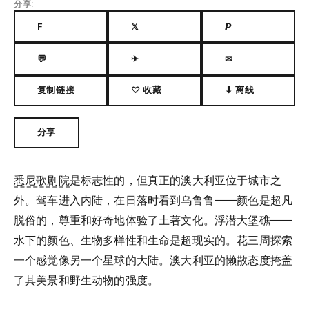
分享:
F
𝕏
𝙋
💬
✈
✉
复制链接
♡ 收藏
⬇ 离线
分享
悉尼歌剧院
是标志性的，但真正的澳大利亚位于城市之
外。驾车进入内陆，在日落时看到乌鲁鲁——颜色是超凡
脱俗的，尊重和好奇地体验了土著文化。浮潜大堡礁——
水下的颜色、生物多样性和生命是超现实的。花三周探索
一个感觉像另一个星球的大陆。澳大利亚的懒散态度掩盖
了其美景和野生动物的强度。