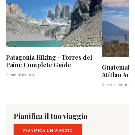
Patagonia Hiking - Torres del
Paine Complete Guide
Guatemala:
Atitlan Adv
2 min di lettura
G
9 min di lettura
Pianifica il tuo viaggio
PIANIFICA UN VIAGGIO