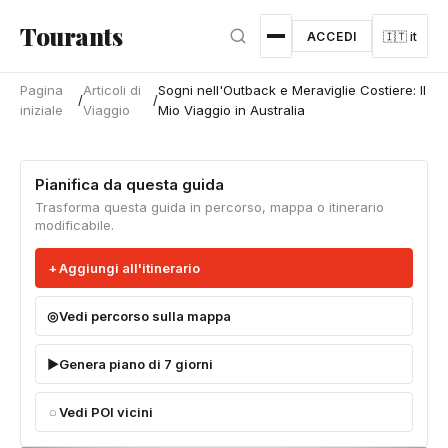
Vai al contenuto principale
Tourants
ACCEDI
🇮🇹 it
Pagina
Articoli di
Sogni nell'Outback e Meraviglie Costiere: Il
/
/
iniziale
Viaggio
Mio Viaggio in Australia
Pianifica da questa guida
Trasforma questa guida in percorso, mappa o itinerario
modificabile.
Aggiungi all'itinerario
Vedi percorso sulla mappa
Genera piano di 7 giorni
Vedi POI vicini