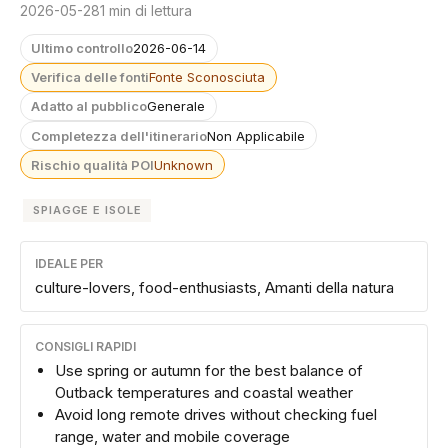
2026-05-28
1 min di lettura
Ultimo controllo
2026-06-14
Verifica delle fonti
Fonte Sconosciuta
Adatto al pubblico
Generale
Completezza dell'itinerario
Non Applicabile
Rischio qualità POI
Unknown
SPIAGGE E ISOLE
IDEALE PER
culture-lovers, food-enthusiasts, Amanti della natura
CONSIGLI RAPIDI
Use spring or autumn for the best balance of
Outback temperatures and coastal weather
Avoid long remote drives without checking fuel
range, water and mobile coverage