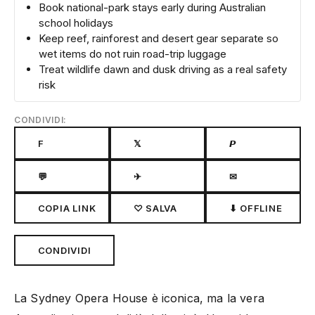
Book national-park stays early during Australian
school holidays
Keep reef, rainforest and desert gear separate so
wet items do not ruin road-trip luggage
Treat wildlife dawn and dusk driving as a real safety
risk
CONDIVIDI:
F
𝕏
𝙋
💬
✈
✉
COPIA LINK
♡ SALVA
⬇ OFFLINE
CONDIVIDI
La Sydney Opera House è iconica, ma la vera