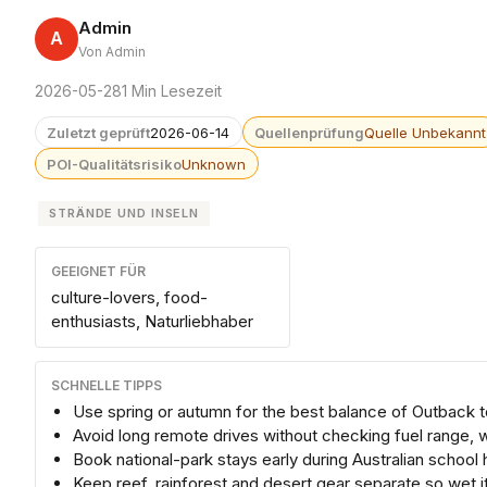
Admin
A
Von Admin
2026-05-28
1 Min Lesezeit
Zuletzt geprüft
2026-06-14
Quellenprüfung
Quelle Unbekannt
POI-Qualitätsrisiko
Unknown
STRÄNDE UND INSELN
GEEIGNET FÜR
culture-lovers, food-
enthusiasts, Naturliebhaber
SCHNELLE TIPPS
Use spring or autumn for the best balance of Outback 
Avoid long remote drives without checking fuel range,
Book national-park stays early during Australian school 
Keep reef, rainforest and desert gear separate so wet i