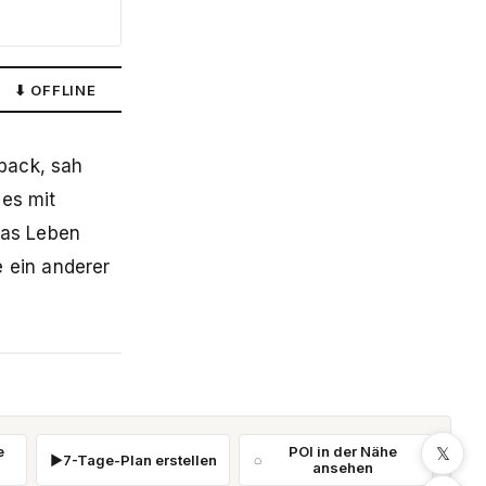
⬇ OFFLINE
tback, sah
nes mit
das Leben
e ein anderer
𝕏
e
POI in der Nähe
7-Tage-Plan erstellen
ansehen