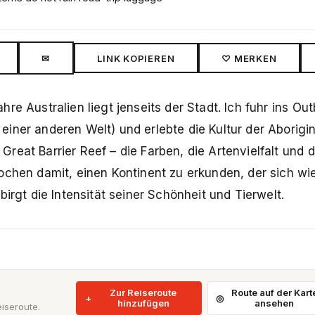
✉
LINK KOPIEREN
♡ MERKEN
re Australien liegt jenseits der Stadt. Ich fuhr ins Ou
iner anderen Welt) und erlebte die Kultur der Aborigi
reat Barrier Reef – die Farben, die Artenvielfalt und 
ochen damit, einen Kontinent zu erkunden, der sich wi
irgt die Intensität seiner Schönheit und Tierwelt.
Zur Reiseroute
Route auf der Kart
hinzufügen
ansehen
iseroute.