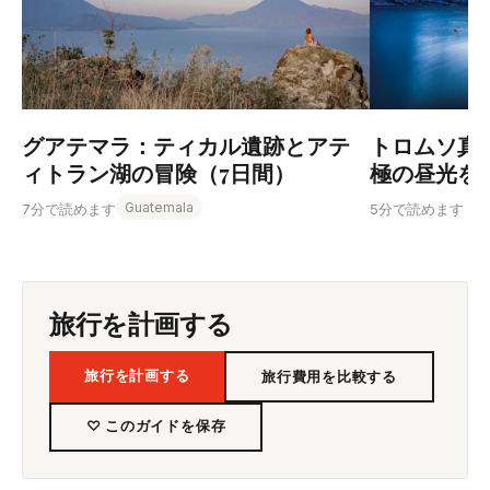
グアテマラ：ティカル遺跡とアテ
トロムソ真
ィトラン湖の冒険（7日間）
極の昼光を
Guatemala
7分で読めます
5分で読めます
旅行を計画する
旅行を計画する
旅行費用を比較する
♡ このガイドを保存