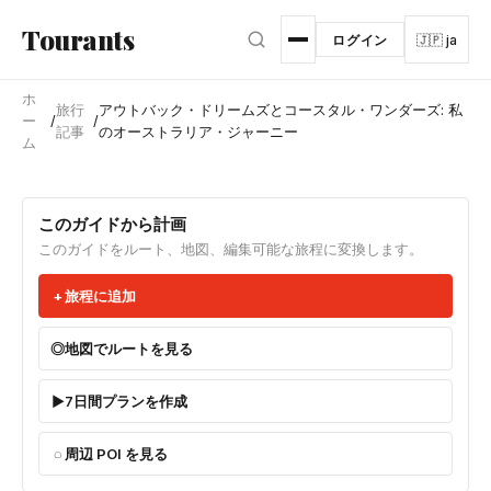
メインコンテンツへスキップ
Tourants
ログイン
🇯🇵 ja
ホ
旅行
アウトバック・ドリームズとコースタル・ワンダーズ: 私
ー
/
/
記事
のオーストラリア・ジャーニー
ム
このガイドから計画
このガイドをルート、地図、編集可能な旅程に変換します。
旅程に追加
地図でルートを見る
7日間プランを作成
周辺 POI を見る