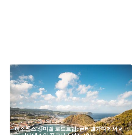
아소레스 상미겔 로드트립: 폰타델가다에서 세