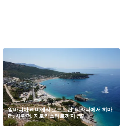
알바니아 리비에라 로드트립: 티라나에서 히마
러, 사란더, 지로카스터르까지 7일