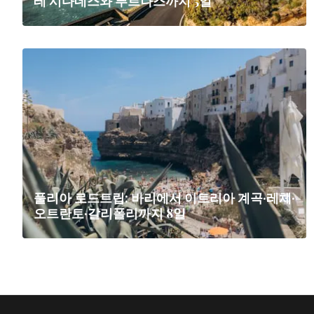
테 시다데스와 푸르나스까지 5일
풀리아 로드트립: 바리에서 이트리아 계곡·레체·
오트란토·갈리폴리까지 8일