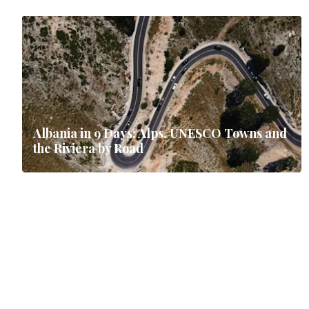
Albania in 9 Days: Alps, UNESCO Towns and
the Riviera by Road