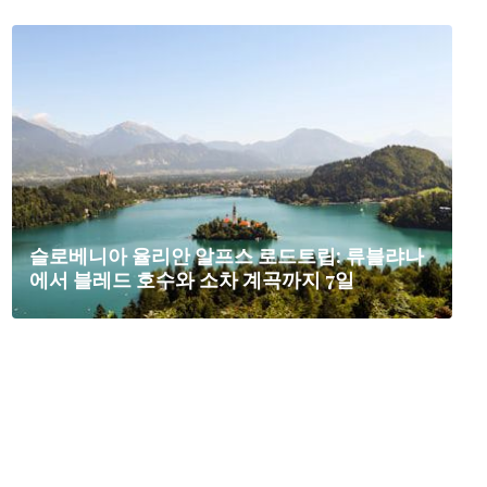
슬로베니아 율리안 알프스 로드트립: 류블랴나
에서 블레드 호수와 소차 계곡까지 7일