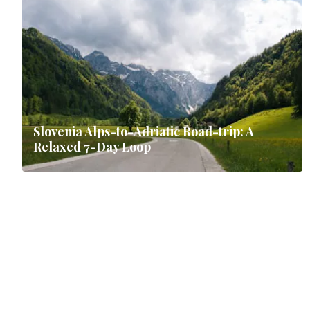
Slovenia Alps-to-Adriatic Road-trip: A
Relaxed 7-Day Loop