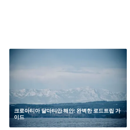
크로아티아 달마티안 해안: 완벽한 로드트립 가
이드