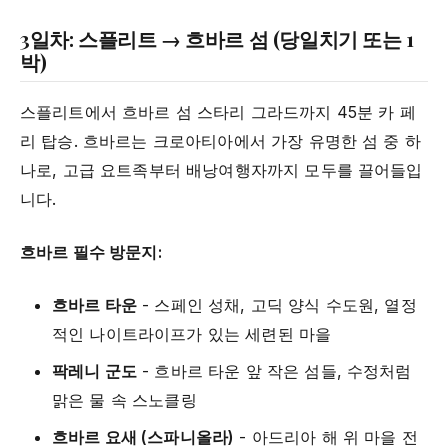
3일차: 스플리트 → 흐바르 섬 (당일치기 또는 1
박)
스플리트에서 흐바르 섬 스타리 그라드까지 45분 카 페
리 탑승. 흐바르는 크로아티아에서 가장 유명한 섬 중 하
나로, 고급 요트족부터 배낭여행자까지 모두를 끌어들입
니다.
흐바르 필수 방문지:
흐바르 타운
- 스페인 성채, 고딕 양식 수도원, 열정
적인 나이트라이프가 있는 세련된 마을
팍레니 군도
- 흐바르 타운 앞 작은 섬들, 수정처럼
맑은 물 속 스노클링
흐바르 요새 (스파니올라)
- 아드리아 해 위 마을 전