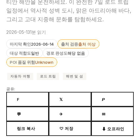
티안 해안을 운전하세요. 이 완전한 7일 로드 트립
일정에서 역사적 성벽 도시, 맑은 아드리아해 바다,
그리고 고대 지중해 문화를 탐험하세요.
2026-05-13
1분 읽기
마지막 확인
2026-06-14
출처 검증
출처 미상
대상 적합도
일반
경로 완성도
해당 없음
POI 품질 위험
Unknown
자동차 여행
로드 트립
해변 및 섬
공유:
F
𝕏
𝙋
💬
✈
✉
링크 복사
♡ 저장
⬇ 오프라인