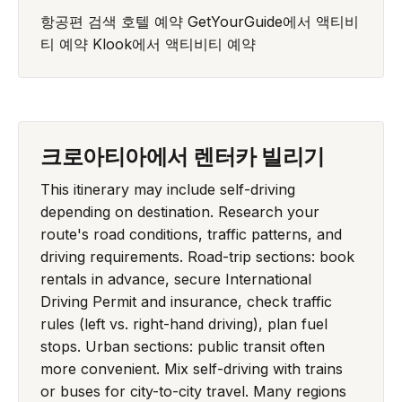
항공편 검색
호텔 예약
GetYourGuide에서 액티비
티 예약
Klook에서 액티비티 예약
크로아티아에서 렌터카 빌리기
This itinerary may include self-driving
depending on destination. Research your
route's road conditions, traffic patterns, and
driving requirements. Road-trip sections: book
rentals in advance, secure International
Driving Permit and insurance, check traffic
rules (left vs. right-hand driving), plan fuel
stops. Urban sections: public transit often
more convenient. Mix self-driving with trains
or buses for city-to-city travel. Many regions