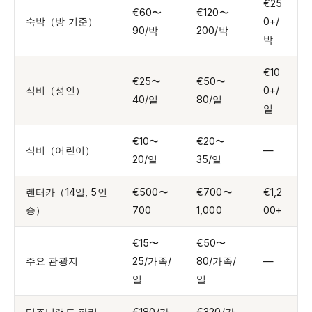
€25
€60〜
€120〜
숙박（방 기준）
0+/
90/박
200/박
박
€10
€25〜
€50〜
식비（성인）
0+/
40/일
80/일
일
€10〜
€20〜
식비（어린이）
—
20/일
35/일
렌터카（14일, 5인
€500〜
€700〜
€1,2
승）
700
1,000
00+
€15〜
€50〜
주요 관광지
25/가족/
80/가족/
—
일
일
디즈니랜드 파리
€180/가
€320/가