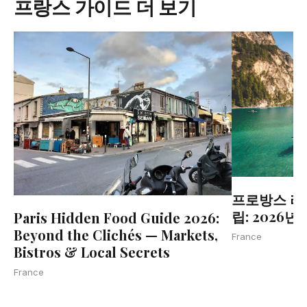
프랑스 가이드 더 보기
프로방스 라
립: 2026년
Paris Hidden Food Guide 2026:
Beyond the Clichés — Markets,
France
Bistros & Local Secrets
France