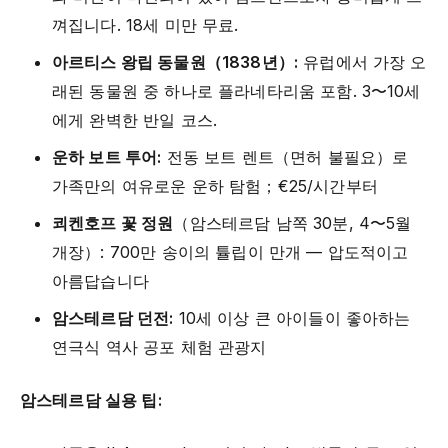
껴집니다. 18세 미만 무료.
아르티스 왕립 동물원（1838년）:
유럽에서 가장 오
래된 동물원 중 하나로 플라네타리움 포함. 3〜10세
에게 완벽한 반일 코스.
운하 보트 투어:
전동 보트 렌트（면허 불필요）로
가족만의 여유로운 운하 탐험；€25/시간부터
쾨켄호프 꽃 정원
（암스테르담 남쪽 30분, 4〜5월
개장）: 700만 송이의 튤립이 만개 — 압도적이고
아름답습니다
암스테르담 던전:
10세 이상 큰 아이들이 좋아하는
연극식 역사 공포 체험 관광지
암스테르담 실용 팁: