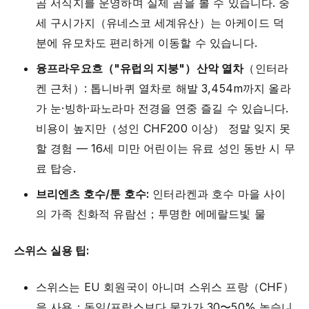
곰 서식지를 운영하며 실제 곰을 볼 수 있습니다. 중
세 구시가지（유네스코 세계유산）는 아케이드 덕
분에 유모차도 편리하게 이동할 수 있습니다.
융프라우요흐（"유럽의 지붕"）산악 열차
（인터라
켄 근처）: 톱니바퀴 열차로 해발 3,454m까지 올라
가 눈·빙하·파노라마 전경을 연중 즐길 수 있습니다.
비용이 높지만（성인 CHF200 이상） 정말 잊지 못
할 경험 — 16세 미만 어린이는 유료 성인 동반 시 무
료 탑승.
브리엔츠 호수/툰 호수:
인터라켄과 호수 마을 사이
의 가족 친화적 유람선；투명한 에메랄드빛 물
스위스 실용 팁:
스위스는 EU 회원국이 아니며 스위스 프랑（CHF）
을 사용；독일/프랑스보다 물가가 30〜50% 높습니