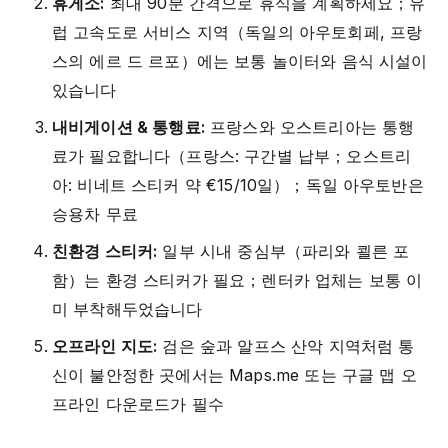
휴게소:
최대 90분 간격으로 휴식을 계획하세요；유
럽 고속도로 서비스 지역（독일의 아우토회페, 프랑
스의 에르 드 르포）에는 보통 놀이터와 음식 시설이
있습니다
내비게이션 & 통행료:
프랑스와 오스트리아는 통행
료가 필요합니다（프랑스: 구간별 납부；오스트리
아: 비네트 스티커 약 €15/10일）；독일 아우토반은
승용차 무료
친환경 스티커:
일부 시내 중심부（파리와 쾰른 포
함）는 환경 스티커가 필요；렌터카 업체는 보통 이
미 부착해두었습니다
오프라인 지도:
검은 숲과 알프스 산악 지역처럼 통
신이 불안정한 곳에서는 Maps.me 또는 구글 맵 오
프라인 다운로드가 필수