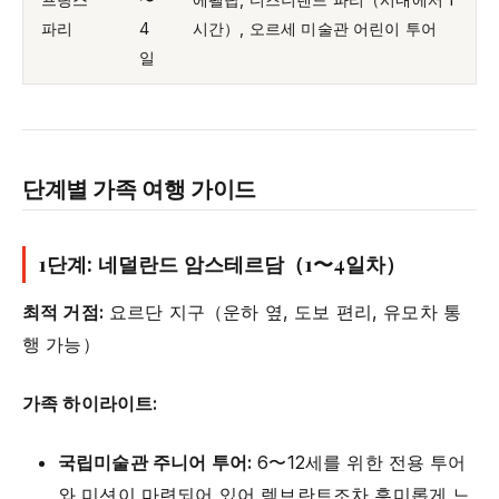
파리
4
시간）, 오르세 미술관 어린이 투어
일
단계별 가족 여행 가이드
1단계: 네덜란드 암스테르담（1〜4일차）
최적 거점:
요르단 지구（운하 옆, 도보 편리, 유모차 통
행 가능）
가족 하이라이트:
국립미술관 주니어 투어:
6〜12세를 위한 전용 투어
와 미션이 마련되어 있어 렘브란트조차 흥미롭게 느