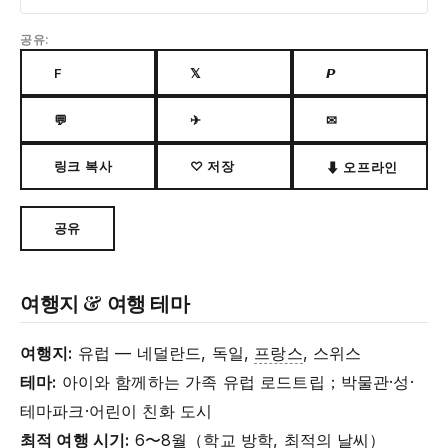
공유:
F
𝕏
𝙋
💬
✈
✉
링크 복사
♡ 저장
⬇ 오프라인
공유
여행지 & 여행 테마
여행지:
유럽 — 네덜란드, 독일,
프랑스
, 스위스
테마:
아이와 함께하는 가족 유럽 로드트립；박물관·성·
테마파크·어린이 친화 도시
최적 여행 시기:
6〜8월（학교 방학, 최적의 날씨）