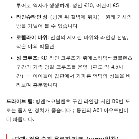
투어로 역사가 생생하게. 성인 €10, 어린이 €5
라인슈타인 성
（빙엔 위 절벽에 위치）: 원래 기사의
방을 거닐어 볼 수 있습니다
로렐라이 바위:
전설의 세이렌 바위와 라인강 전망,
작은 야외 박물관
성 크루즈:
KD 라인 크루즈가 뤼데스하임〜코블렌츠
구간의 가족 당일 크루즈를 운영（편도 약 4.5시
간）— 아이들이 갑판에서 가파른 언덕의 성들을 바
라보며 흥분합니다
드라이브 팁:
빙엔〜코블렌츠 구간 라인강 서안 B9번 도
로는 좁지만 경치가 좋습니다；동안의 A61 아우토반이
더 빠릅니다.
4단계: 검은 숲과 유로파 파크（10〜11일차）