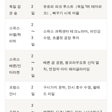
독일 검
2
유로파 파크 루스트（독일 1위 테마파
은 숲
일
크）, 뻐꾸기 시계 마을
2
스위스
〜
스위스 과학센터 테크노라마, 라인강
바젤/취
3
수영, 초콜릿 공장 투어
리히
일
2
스위스
〜
베른 곰 공원, 융프라우요흐 산악 열
베른/인
3
차, 연장자 아이 패러글라이딩
터라켄
일
프랑스
2
구시가지 운하, 안시 호수 수영, 팔레
안시
일
드 리일
3
프랑스
〜
에펠탑, 디즈니랜드 파리（시내에서 1