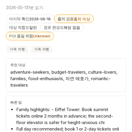
2026-05-13
1분 읽기
마지막 확인
2026-06-16
출처 검증
출처 미상
대상 적합도
일반
경로 완성도
해당 없음
POI 품질 위험
Unknown
가족 여행
가족 여행
추천 대상
adventure-seekers, budget-travelers, culture-lovers,
families, food-enthusiasts, 자연 애호가, romantic-
travelers
빠른 팁
Family highlights: - Eiffel Tower: Book summit
tickets online 2 months in advance; the second-
floor elevator is safer for height-anxious chi
Full day recommended; book 1 or 2-day tickets onli