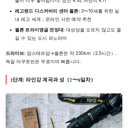
들이 너무 좋아합니다. 성인 €16, 어린이 €11
레고랜드 디스커버리 센터 쾰른:
3〜10세를 위한 실
내 레고 세계；온라인 사전 예약 추천
쾰른 트라이앵글 전망대:
대성당을 오르지 않고도 즐
길 수 있는 도시 파노라마
드라이브:
암스테르담→쾰른은 약 230km（2.5시간）.
독일 아우토반은 무료이며 빠릅니다.
3단계: 라인강 계곡과 성（7〜9일차）