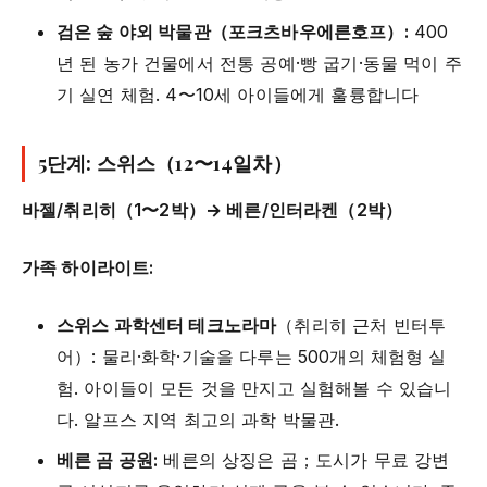
검은 숲 야외 박물관（포크츠바우에른호프）:
400
년 된 농가 건물에서 전통 공예·빵 굽기·동물 먹이 주
기 실연 체험. 4〜10세 아이들에게 훌륭합니다
5단계: 스위스（12〜14일차）
바젤/취리히（1〜2박）→ 베른/인터라켄（2박）
가족 하이라이트:
스위스 과학센터 테크노라마
（취리히 근처 빈터투
어）: 물리·화학·기술을 다루는 500개의 체험형 실
험. 아이들이 모든 것을 만지고 실험해볼 수 있습니
다. 알프스 지역 최고의 과학 박물관.
베른 곰 공원:
베른의 상징은 곰；도시가 무료 강변