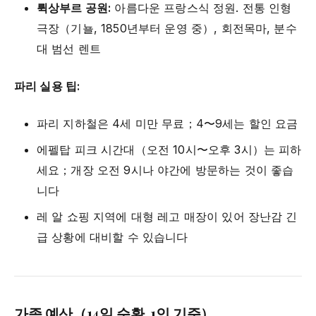
뤽상부르 공원:
아름다운 프랑스식 정원. 전통 인형
극장（기뇰, 1850년부터 운영 중）, 회전목마, 분수
대 범선 렌트
파리 실용 팁:
파리 지하철은 4세 미만 무료；4〜9세는 할인 요금
에펠탑 피크 시간대（오전 10시〜오후 3시）는 피하
세요；개장 오전 9시나 야간에 방문하는 것이 좋습
니다
레 알 쇼핑 지역에 대형 레고 매장이 있어 장난감 긴
급 상황에 대비할 수 있습니다
가족 예산（14일 순환, 1인 기준）