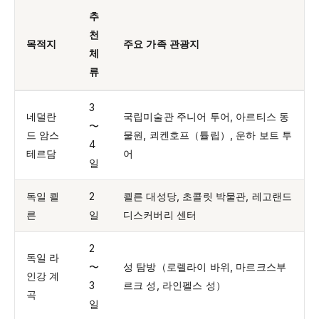
추
천
목적지
주요 가족 관광지
체
류
3
네덜란
국립미술관 주니어 투어, 아르티스 동
〜
드 암스
물원, 쾨켄호프（튤립）, 운하 보트 투
4
테르담
어
일
독일 쾰
2
쾰른 대성당, 초콜릿 박물관, 레고랜드
른
일
디스커버리 센터
2
독일 라
〜
성 탐방（로렐라이 바위, 마르크스부
인강 계
3
르크 성, 라인펠스 성）
곡
일