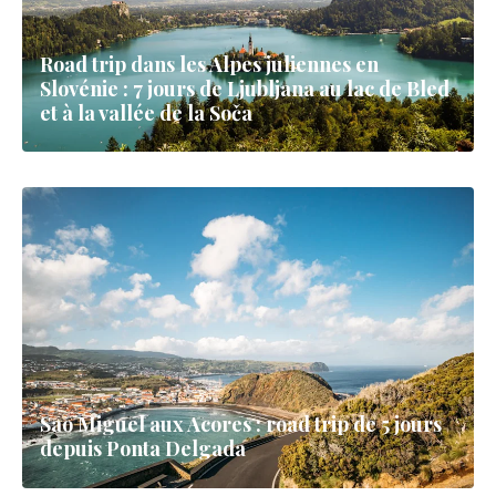
Road trip dans les Alpes juliennes en
Slovénie : 7 jours de Ljubljana au lac de Bled
et à la vallée de la Soča
Sao Miguel aux Acores : road trip de 5 jours
depuis Ponta Delgada