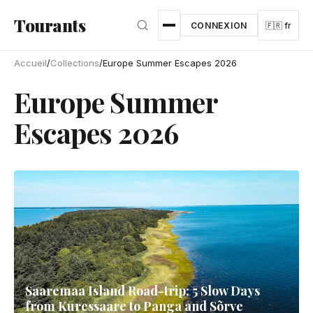
Aller au contenu principal
Tourants
CONNEXION
🇫🇷 fr
Accueil
/
Collections
/
Europe Summer Escapes 2026
Europe Summer
Escapes 2026
Saaremaa Island Road-trip: 5 Slow Days
from Kuressaare to Panga and Sõrve