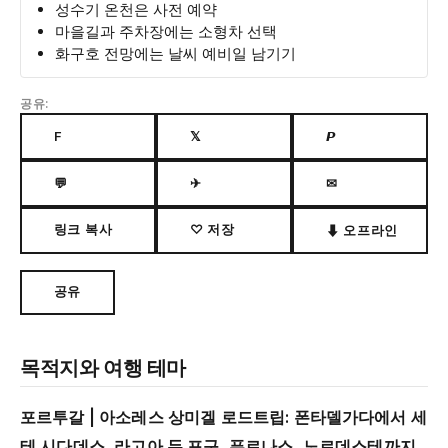
성수기 온천은 사전 예약
마을길과 주차장에는 소형차 선택
화구호 전망에는 날씨 예비일 남기기
공유:
F
𝕏
𝙋
💬
✈
✉
링크 복사
♡ 저장
⬇ 오프라인
공유
목적지와 여행 테마
포르투갈 | 아소레스 상미겔 로드트립: 폰타델가다에서 세
테 시다데스, 라고아 두 포구, 푸르나스, 노르데스테까지