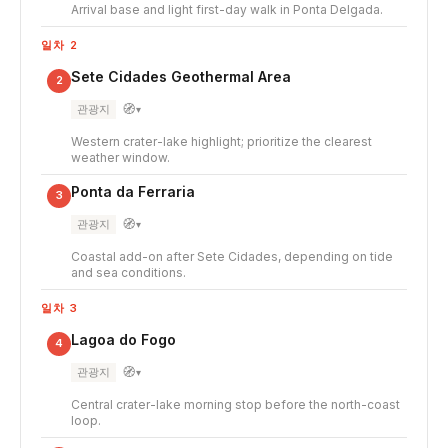
Arrival base and light first-day walk in Ponta Delgada.
일차 2
Sete Cidades Geothermal Area
2
🧭
관광지
▾
Western crater-lake highlight; prioritize the clearest
weather window.
Ponta da Ferraria
3
🧭
관광지
▾
Coastal add-on after Sete Cidades, depending on tide
and sea conditions.
일차 3
Lagoa do Fogo
4
🧭
관광지
▾
Central crater-lake morning stop before the north-coast
loop.