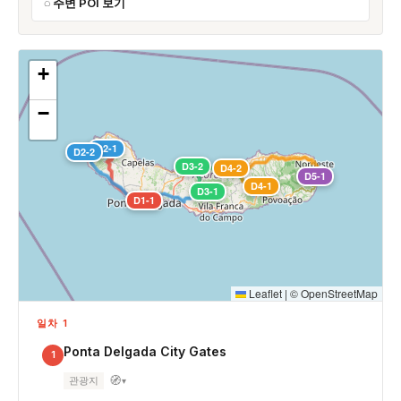
주변 POI 보기
+
−
D2-1
D2-2
D3-2
D4-2
D5-1
D4-1
D3-1
D1-1
Leaflet
|
©
OpenStreetMap
일차 1
Ponta Delgada City Gates
1
🧭
관광지
▾