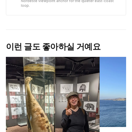
Nordeste viewpoint anchor for the quieter east-coast
loop.
이런 글도 좋아하실 거예요