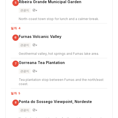
Ribeira Grande Municipal Garden
5
🧭
관광지
▾
North-coast town stop for lunch and a calmer break.
일차 4
Furnas Volcanic Valley
6
🧭
관광지
▾
Geothermal valley, hot springs and Furnas lake area.
Gorreana Tea Plantation
7
🧭
관광지
▾
Tea plantation stop between Furnas and the north/east
coast.
일차 5
Ponta do Sossego Viewpoint, Nordeste
8
🧭
관광지
▾