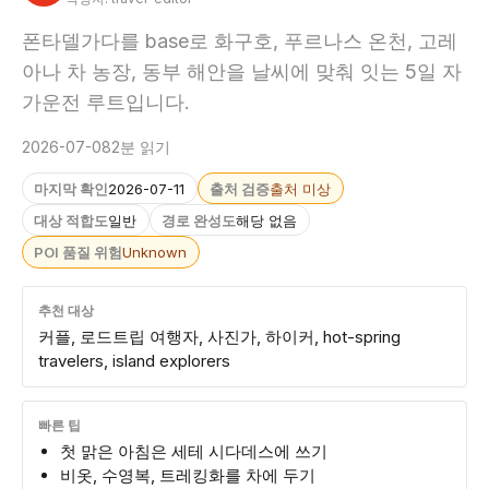
폰타델가다를 base로 화구호, 푸르나스 온천, 고레
아나 차 농장, 동부 해안을 날씨에 맞춰 잇는 5일 자
가운전 루트입니다.
2026-07-08
2분 읽기
마지막 확인
2026-07-11
출처 검증
출처 미상
대상 적합도
일반
경로 완성도
해당 없음
POI 품질 위험
Unknown
추천 대상
커플, 로드트립 여행자, 사진가, 하이커, hot-spring
travelers, island explorers
빠른 팁
첫 맑은 아침은 세테 시다데스에 쓰기
비옷, 수영복, 트레킹화를 차에 두기