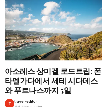
아소레스 상미겔 로드트립: 폰
타델가다에서 세테 시다데스
와 푸르나스까지 5일
travel-editor
T
작성자: travel-editor